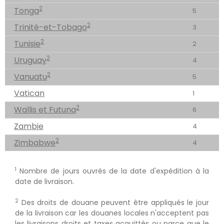
2
Tonga
5
2
Trinité-et-Tobago
3
2
Tunisie
2
2
Uruguay
4
2
Vanuatu
5
Vatican
1
2
Wallis et Futuna
6
Zambie
4
2
Zimbabwe
4
1
Nombre de jours ouvrés de la date d'expédition à la
date de livraison.
2
Des droits de douane peuvent être appliqués le jour
de la livraison car les douanes locales n'acceptent pas
les livraisons droits et taxes acquittés ou parce que le