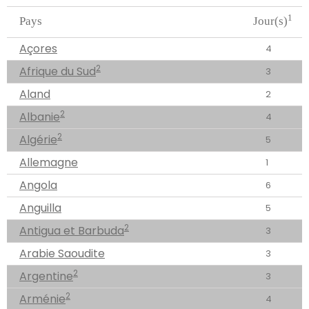
1
Pays
Jour(s)
Açores
4
2
Afrique du Sud
3
Aland
2
2
Albanie
4
2
Algérie
5
Allemagne
1
Angola
6
Anguilla
5
2
Antigua et Barbuda
3
Arabie Saoudite
3
2
Argentine
3
2
Arménie
4