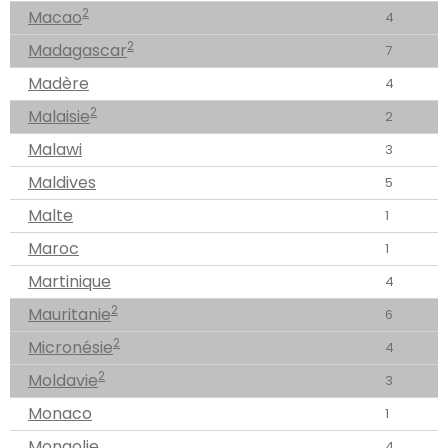
2
Macao
4
2
Madagascar
7
Madère
4
2
Malaisie
2
Malawi
3
Maldives
5
Malte
1
Maroc
1
Martinique
4
2
Mauritanie
6
2
Micronésie
4
2
Moldavie
3
Monaco
1
Mongolie
4