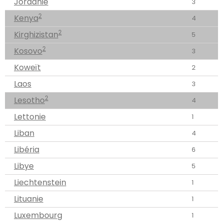
Jordanie
3
2
Kenya
4
2
Kirghizistan
5
2
Kosovo
3
Koweït
2
Laos
3
2
Lesotho
4
Lettonie
1
Liban
4
Libéria
6
Libye
5
Liechtenstein
1
Lituanie
1
Luxembourg
1