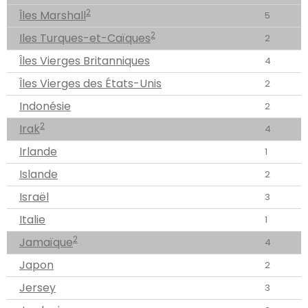
2
Îles Marshall
5
2
Iles Turques-et-Caïques
2
Îles Vierges Britanniques
4
Îles Vierges des États-Unis
2
Indonésie
2
2
Irak
4
Irlande
1
Islande
2
Israël
3
Italie
1
2
Jamaïque
4
Japon
2
Jersey
3