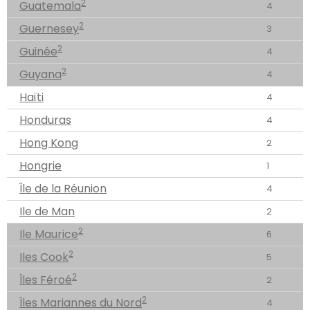
2
Guatemala
4
2
Guernesey
3
2
Guinée
4
2
Guyana
4
Haïti
4
Honduras
4
Hong Kong
2
Hongrie
1
Île de la Réunion
4
Ile de Man
2
2
Ile Maurice
6
2
Iles Cook
5
2
Îles Féroé
2
2
Îles Mariannes du Nord
4