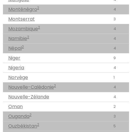
2
Monténégro
4
Montserrat
3
2
Mozambique
4
2
Namibie
4
2
Népal
4
Niger
9
Nigeria
4
Norvège
1
2
Nouvelle-Calédonie
4
Nouvelle-Zélande
4
Oman
2
2
Ouganda
3
2
Ouzbékistan
5