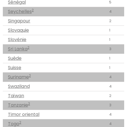
Sénégal
5
2
Seychelles
4
Singapour
2
Slovaquie
1
Slovénie
1
2
Sri Lanka
3
Suède
1
Suisse
1
2
Suriname
4
Swaziland
4
Taïwan
2
2
Tanzanie
3
Timor oriental
4
2
Togo
4