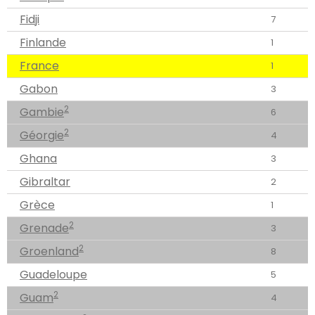
Fidji
7
Finlande
1
France
1
Gabon
3
2
Gambie
6
2
Géorgie
4
Ghana
3
Gibraltar
2
Grèce
1
2
Grenade
3
2
Groenland
8
Guadeloupe
5
2
Guam
4