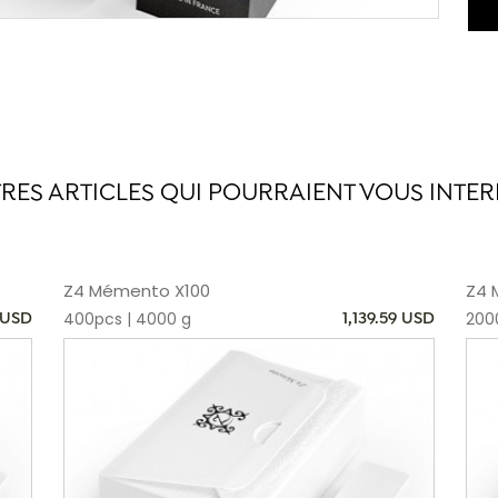
cal
rév
cho
gan
Num
cho
et 
d'a
TRES ARTICLES QUI POURRAIENT VOUS INTER
fin
un 
Mad
cro
bla
Z4 Mémento X100
Z4 
400pcs | 4000 g
200
 USD
1,139.59 USD
C’e
oub