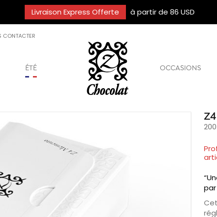
Livraison Express Offerte
à partir de 86 USD
S CONTACTER
ÉTÉ
OCCASIONS
Z4
200
Pro
arti
“Un
par
Cet
rég