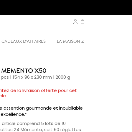
CADEAUX D'AFFAIRES
LA MAISON Z
 MÉMENTO X50
 pcs | 154 x 96 x 230 mm | 2000 g
fitez de la livraison offerte pour cet
cle.
e attention gourmande et inoubliable
 excellence.”
 article comprend 5 lots de 10
lettes Z4 Mémento, soit 50 réglettes