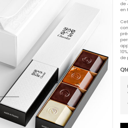
de 
en 
Cet
con
pré
per
app
10%
de 
Qt
C’e
red
dam
qua
par
par
Pié
cho
sau