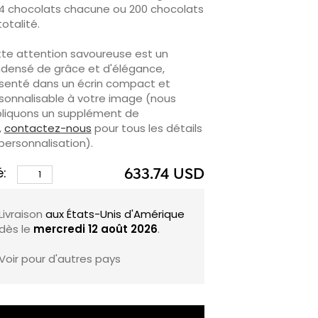
4 chocolats chacune ou 200 chocolats
totalité.
te attention savoureuse est un
densé de grâce et d'élégance,
senté dans un écrin compact et
sonnalisable à votre image (nous
liquons un supplément de
,
contactez-nous
pour tous les détails
personnalisation).
é:
633.74 USD
st un outil marketing promotionnel
outable mais surtout délicieux à se
Livraison
aux États-Unis d'Amérique
ner. Son assortiment recèle nos
dès le
mercredi 12 août 2026
.
tre bestsellers, un quatuor
faitement équilibré en commençant
Voir pour d'autres pays
 notre Numéro 0 qui allie noisettes du
mont lentement torréfiées et
colat au lait 40% de Côte d'Ivoire
poudré d'éclats d'amandes