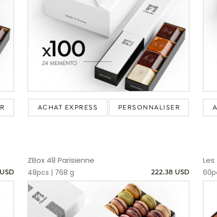
ER
ACHAT EXPRESS
PERSONNALISER
ZBox 48 Parisienne
Les 
48pcs | 768 g
60pc
 USD
222.38 USD