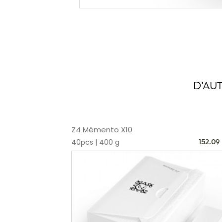
D’AU
Z4 Mémento X10
40pcs | 400 g
152.09