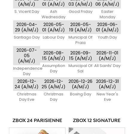
(A/M/J)
01 (A/M/J)
03 (A/M/J)
06 (A/M/J)
S. Vicent Day
Ash
Good Friday
Easter
Wednesday
Monday
2026-04-
2026-05-
2026-05-
2026-06-
29 (A/M/J)
01 (A/M/J)
19 (A/M/J)
01 (A/M/J)
Santiago Day
Labour Day
Municipal Of
Youth Day
Praia
2026-07-
2026-08-
2026-09-
2026-11-01
05
15 (A/M/J)
15 (A/M/J)
(A/M/J)
(A/M/J)
Assumption
Municipal Of
All Saints’ Day
Independence
Day
Sal
Day
2026-12-
2026-12-
2026-12-26
2026-12-31
24 (A/M/J)
25 (A/M/J)
(A/M/J)
(A/M/J)
Christmas
Christmas
Boxing Day
New Year's
Day Eve
Day
Eve
ZBOX 24 PARISIENNE
ZBOX 12 SIGNATURE