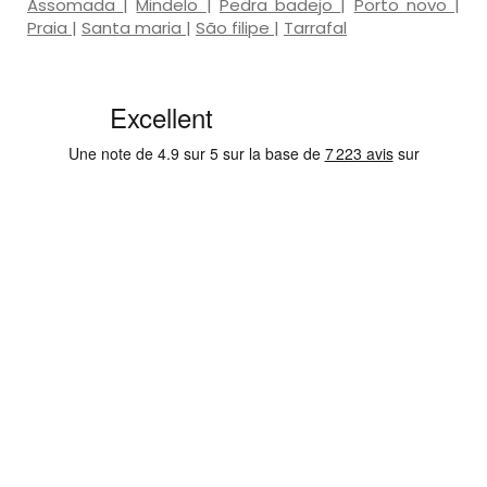
Assomada
|
Mindelo
|
Pedra badejo
|
Porto novo
|
Praia
|
Santa maria
|
São filipe
|
Tarrafal