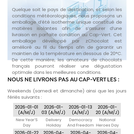
Quelque soit le pays de destination, et selon les
conditions météorologiques, nous proposons un
emballage d’été isotherme unique constitué de
matières isolantes afin de s’assurer d’une
livraison en parfaite condition au Cap-Vert. Cet
emballage développé par zChocolat est
amélioré au fil du temps afin de garantir un
maintien de la température en dessous de 20°C.
De cette manière, les amateurs de chocolats
français pourront réaliser une dégustation
optimale dans les meilleures conditions.
NOUS NE LIVRONS PAS AU CAP-VERT LES :
Weekends (samedi et dimanche) ainsi que les jours
fériés suivants :
2026-01-01
2026-01-
2026-01-13
2026-01-
(A/M/J)
03 (A/M/J)
(A/M/J)
20 (A/M/J)
New Year’S
Delivery
Democracy
National
Day
Holiday
And Freedom
Heroes Day
Day
2026-01-22
2026-04-
2026-04-
2026-04-