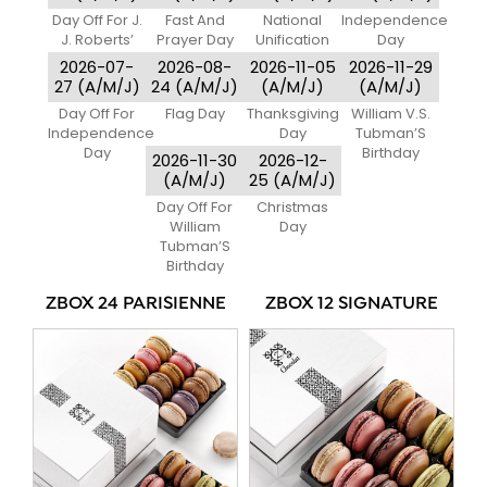
Day Off For J.
Fast And
National
Independence
J. Roberts’
Prayer Day
Unification
Day
Birthday
Day
2026-07-
2026-08-
2026-11-05
2026-11-29
27 (A/M/J)
24 (A/M/J)
(A/M/J)
(A/M/J)
Day Off For
Flag Day
Thanksgiving
William V.S.
Independence
Day
Tubman’S
Day
Birthday
2026-11-30
2026-12-
(A/M/J)
25 (A/M/J)
Day Off For
Christmas
William
Day
Tubman’S
Birthday
ZBOX 24 PARISIENNE
ZBOX 12 SIGNATURE