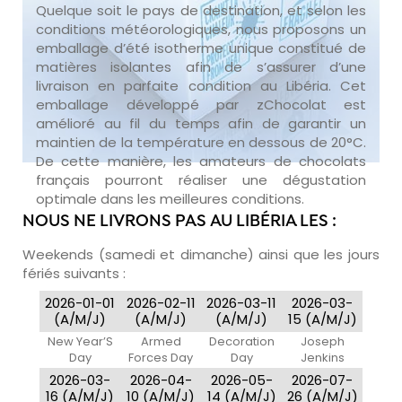
Quelque soit le pays de destination, et selon les
conditions météorologiques, nous proposons un
emballage d’été isotherme unique constitué de
matières isolantes afin de s’assurer d’une
livraison en parfaite condition au Libéria. Cet
emballage développé par zChocolat est
amélioré au fil du temps afin de garantir un
maintien de la température en dessous de 20°C.
De cette manière, les amateurs de chocolats
français pourront réaliser une dégustation
optimale dans les meilleures conditions.
NOUS NE LIVRONS PAS AU LIBÉRIA LES :
Weekends (samedi et dimanche) ainsi que les jours
fériés suivants :
2026-01-01
2026-02-11
2026-03-11
2026-03-
(A/M/J)
(A/M/J)
(A/M/J)
15 (A/M/J)
New Year’S
Armed
Decoration
Joseph
Day
Forces Day
Day
Jenkins
Roberts’
2026-03-
2026-04-
2026-05-
2026-07-
Birthday
16 (A/M/J)
10 (A/M/J)
14 (A/M/J)
26 (A/M/J)