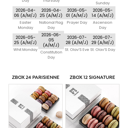
Day
Thursday
Sunday
2026-04-
2026-04-
2026-05-
2026-05-
06 (A/M/J)
25 (A/M/J)
01 (A/M/J)
14 (A/M/J)
Easter
National Flag
Prayer Day
Ascension
Monday
Day
Day
2026-06-
2026-05-
2026-07-
2026-07-
05
25 (A/M/J)
28 (A/M/J)
29 (A/M/J)
(A/M/J)
Whit Monday
St. Olav’S Eve
St. Olav’S Day
Constitution
Day
ZBOX 24 PARISIENNE
ZBOX 12 SIGNATURE