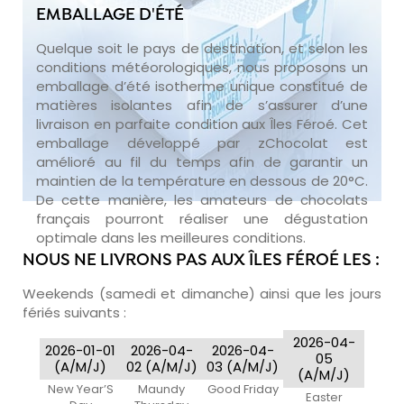
EMBALLAGE D'ÉTÉ
Quelque soit le pays de destination, et selon les
conditions météorologiques, nous proposons un
emballage d’été isotherme unique constitué de
matières isolantes afin de s’assurer d’une
livraison en parfaite condition aux Îles Féroé. Cet
emballage développé par zChocolat est
amélioré au fil du temps afin de garantir un
maintien de la température en dessous de 20°C.
De cette manière, les amateurs de chocolats
français pourront réaliser une dégustation
optimale dans les meilleures conditions.
NOUS NE LIVRONS PAS AUX ÎLES FÉROÉ LES :
Weekends (samedi et dimanche) ainsi que les jours
fériés suivants :
2026-04-
2026-01-01
2026-04-
2026-04-
05
(A/M/J)
02 (A/M/J)
03 (A/M/J)
(A/M/J)
New Year’S
Maundy
Good Friday
Easter