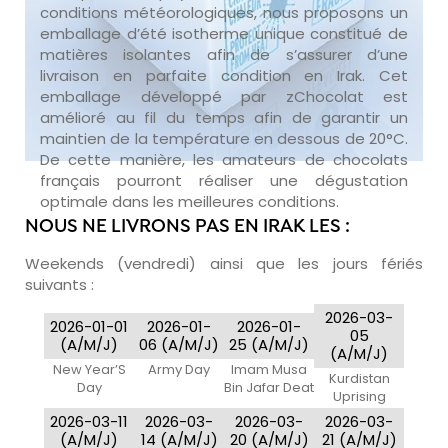
conditions météorologiques, nous proposons un
emballage d’été isotherme unique constitué de
matières isolantes afin de s’assurer d’une
livraison en parfaite condition en Irak. Cet
emballage développé par zChocolat est
amélioré au fil du temps afin de garantir un
maintien de la température en dessous de 20°C.
De cette manière, les amateurs de chocolats
français pourront réaliser une dégustation
optimale dans les meilleures conditions.
NOUS NE LIVRONS PAS EN IRAK LES :
Weekends (vendredi) ainsi que les jours fériés
suivants :
2026-03-
2026-01-01
2026-01-
2026-01-
05
(A/M/J)
06 (A/M/J)
25 (A/M/J)
(A/M/J)
New Year’S
Army Day
Imam Musa
Kurdistan
Day
Bin Jafar Deat
Uprising
2026-03-11
2026-03-
2026-03-
2026-03-
(A/M/J)
14 (A/M/J)
20 (A/M/J)
21 (A/M/J)