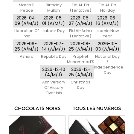
March 11
Birthday
Eid Al-Fitr
Eid Al-Fitr
Peace
Mullah
(Tentative)
Holiday
Agreement
Mustafa
2026-04-
2026-05-
2026-05-
2026-06-
09 (A/M/J)
01 (A/M/J)
27 (A/M/J)
16 (A/M/J)
Liberation Of
Labour Day
Eid Al-Adha
Islamic New
Iraq
(Tentative)
Year
2026-06-
2026-07-
2026-08-
2026-10-
25 (A/M/J)
14 (A/M/J)
25 (A/M/J)
03 (A/M/J)
Ashura
Republic Day
Prophet
National Day
Muhammad’S
/
Birthday
Independence
2026-12-10
2026-12-
Day
(A/M/J)
25 (A/M/J)
Anniversary
Christmas
Of Victory
Day
Over Isis
CHOCOLATS NOIRS
TOUS LES NUMÉROS