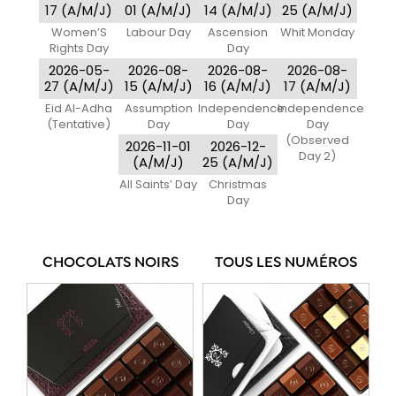
17 (A/M/J)
01 (A/M/J)
14 (A/M/J)
25 (A/M/J)
Women’S
Labour Day
Ascension
Whit Monday
Rights Day
Day
2026-05-
2026-08-
2026-08-
2026-08-
27 (A/M/J)
15 (A/M/J)
16 (A/M/J)
17 (A/M/J)
Eid Al-Adha
Assumption
Independence
Independence
(Tentative)
Day
Day
Day
(Observed
2026-11-01
2026-12-
Day 2)
(A/M/J)
25 (A/M/J)
All Saints’ Day
Christmas
Day
CHOCOLATS NOIRS
TOUS LES NUMÉROS