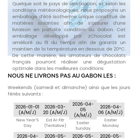
Quelque soit le pays de destination, et selon les
conditions météorologiques, nous proposons un
emballage d’été isotherme unique constitué de
matières isolantes afin de s’assurer d’une
livraison en parfaite condition au Gabon. Cet
emballage développé par zChocolat est
amélioré au fil du temps afin de garantir un
maintien de la température en dessous de 20°C.
De cette manière, les amateurs de chocolats
français pourront réaliser une dégustation
optimale dans les meilleures conditions.
NOUS NE LIVRONS PAS AU GABON LES :
Weekends (samedi et dimanche) ainsi que les jours
fériés suivants :
2026-04-
2026-01-01
2026-03-
2026-04-
05
(A/M/J)
20 (A/M/J)
06 (A/M/J)
(A/M/J)
New Year’S
Eid Al-Fitr
Easter
Easter
Day
(Tentative)
Monday
Sunday
2026-04-
2026-05-
2026-05-
2026-05-