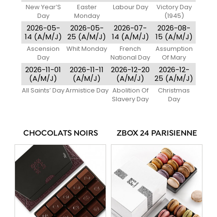
New Year’S
Easter
Labour Day
Victory Day
Day
Monday
(1945)
2026-05-
2026-05-
2026-07-
2026-08-
14 (A/M/J)
25 (A/M/J)
14 (A/M/J)
15 (A/M/J)
Ascension
Whit Monday
French
Assumption
Day
National Day
Of Mary
2026-11-01
2026-11-11
2026-12-20
2026-12-
(A/M/J)
(A/M/J)
(A/M/J)
25 (A/M/J)
All Saints’ Day
Armistice Day
Abolition Of
Christmas
Slavery Day
Day
CHOCOLATS NOIRS
ZBOX 24 PARISIENNE