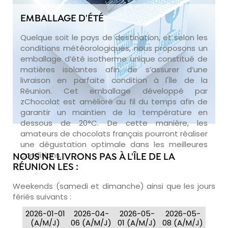
EMBALLAGE D'ÉTÉ
Quelque soit le pays de destination, et selon les
conditions météorologiques, nous proposons un
emballage d’été isotherme unique constitué de
matières isolantes afin de s’assurer d’une
livraison en parfaite condition à l'Île de la
Réunion. Cet emballage développé par
zChocolat est amélioré au fil du temps afin de
garantir un maintien de la température en
dessous de 20°C. De cette manière, les
amateurs de chocolats français pourront réaliser
une dégustation optimale dans les meilleures
conditions.
NOUS NE LIVRONS PAS À L'ÎLE DE LA
RÉUNION LES :
Weekends (samedi et dimanche) ainsi que les jours
fériés suivants :
2026-01-01
2026-04-
2026-05-
2026-05-
(A/M/J)
06 (A/M/J)
01 (A/M/J)
08 (A/M/J)