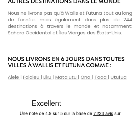
AUTRES DESTINATIONS DANS LE MONDE
Nous ne livrons pas qu'à Wallis et Futuna tout au long
de l'année, mais également dans plus de 244
destinations à travers le monde et notamment:
Sahara Occidental
et
Îles Vierges des États-Unis
.
NOUS LIVRONS EN 6 JOURS DANS TOUTES
VILLES À WALLIS ET FUTUNA COMME :
Alele
|
Falaleu
|
Liku
|
Mata utu
|
Ono
|
Taoa
|
Utufua