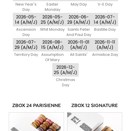
New Year's
Easter
May Day
V-E Day
Day
Monday
2026-05-
2026-05-
2026-06-
2026-07-
14 (A/M/J)
25 (A/M/J)
29 (A/M/J)
14 (A/M/J)
Ascension
Whit Monday
Saints Peter
Bastille Day
Day
And Paul Day
2026-07-
2026-08-
2026-11-01
2026-11-11
29 (A/M/J)
15 (A/M/J)
(A/M/J)
(A/M/J)
Territory Day
Assumption
All Saints'
Armistice Day
Of Mary
2026-12-
25 (A/M/J)
Christmas
Day
ZBOX 24 PARISIENNE
ZBOX 12 SIGNATURE