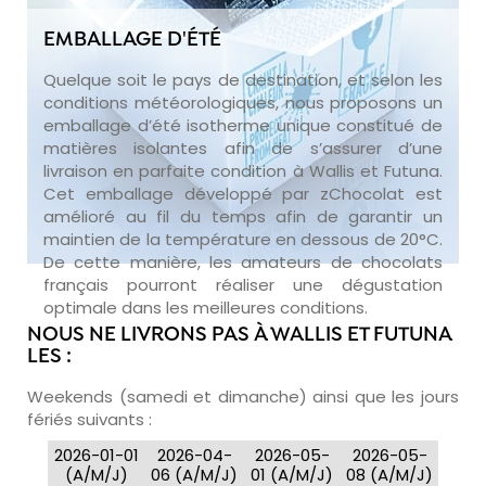
EMBALLAGE D'ÉTÉ
Quelque soit le pays de destination, et selon les
conditions météorologiques, nous proposons un
emballage d’été isotherme unique constitué de
matières isolantes afin de s’assurer d’une
livraison en parfaite condition à Wallis et Futuna.
Cet emballage développé par zChocolat est
amélioré au fil du temps afin de garantir un
maintien de la température en dessous de 20°C.
De cette manière, les amateurs de chocolats
français pourront réaliser une dégustation
optimale dans les meilleures conditions.
NOUS NE LIVRONS PAS À WALLIS ET FUTUNA
LES :
Weekends (samedi et dimanche) ainsi que les jours
fériés suivants :
2026-01-01
2026-04-
2026-05-
2026-05-
(A/M/J)
06 (A/M/J)
01 (A/M/J)
08 (A/M/J)