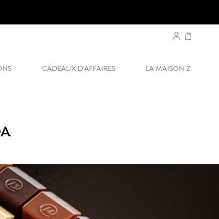
ONS
CADEAUX D'AFFAIRES
LA MAISON Z
OA