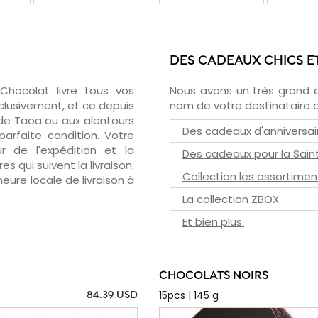
DES CADEAUX CHICS E
zChocolat livre tous vos
Nous avons un très grand 
clusivement, et ce depuis
nom de votre destinataire d
 de Taoa ou aux alentours
Des cadeaux d'anniversai
arfaite condition. Votre
 de l'expédition et la
Des cadeaux pour la Sain
s qui suivent la livraison.
Collection les assortimen
heure locale de livraison à
La collection ZBOX
Et bien plus.
CHOCOLATS NOIRS
15pcs | 145 g
84.39 USD