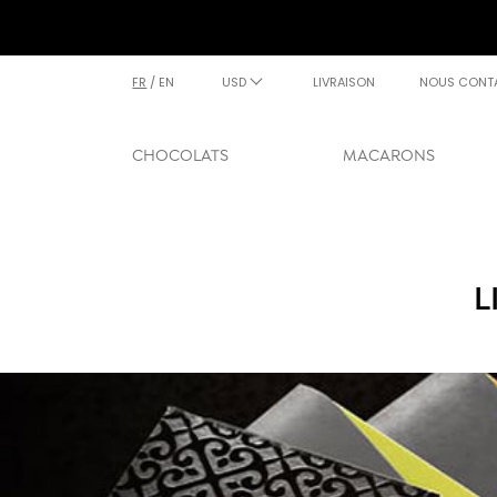
FR
/
EN
USD
LIVRAISON
NOUS CONT
CHOCOLATS
MACARONS
L