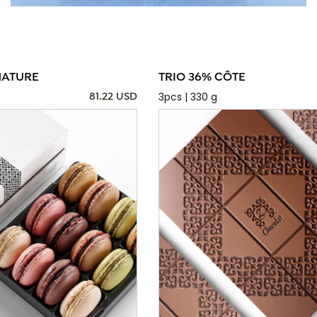
NATURE
TRIO 36% CÔTE
3pcs | 330 g
81.22 USD