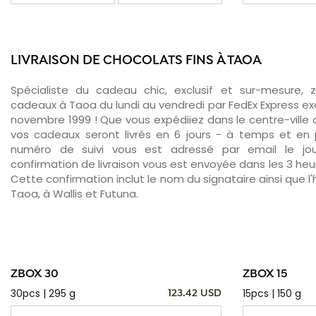
LIVRAISON DE CHOCOLATS FINS À TAOA
Spécialiste du cadeau chic, exclusif et sur-mesure, 
cadeaux à Taoa du lundi au vendredi par FedEx Express ex
novembre 1999 ! Que vous expédiiez dans le centre-ville
vos cadeaux seront livrés en 6 jours - à temps et en p
numéro de suivi vous est adressé par email le jour
confirmation de livraison vous est envoyée dans les 3 heure
Cette confirmation inclut le nom du signataire ainsi que l'
Taoa, à Wallis et Futuna.
ZBOX 30
ZBOX 15
30pcs | 295 g
15pcs | 150 g
123.42 USD