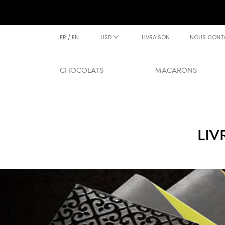
FR
/
EN
USD
LIVRAISON
NOUS CONT
CHOCOLATS
MACARONS
LIV