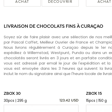
ACHAT
DÉCOUVRIR
ACHAT
LIVRAISON DE CHOCOLATS FINS À CURAÇAO
Soyez sûr de faire plaisir avec une sélection de nos meil
par Pascal Caffet, Meilleur Ouvrier de France et Champ
Nous livrons régulièrement à Curaçao depuis le 1er 
expédiiez à Willemstad, Westpunt, Punda ou dans un en
chocolatés seront livrés en 3 jours et en parfaite condit
vous est adressé par email le jour de l'expédition et la 
vous est envoyée dans les 3 heures qui suivent la livr
inclut le nom du signataire ainsi que l'heure locale de livr
ZBOX 30
ZBOX 15
30pcs | 295 g
15pcs | 150 g
123.42 USD