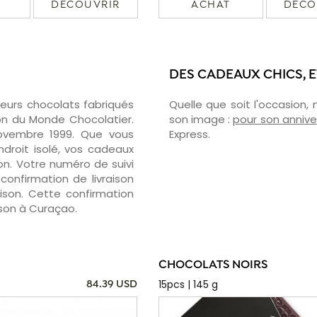
DÉCOUVRIR
ACHAT
DÉCO
DES CADEAUX CHICS, 
leurs chocolats fabriqués
Quelle que soit l'occasion,
ion du Monde Chocolatier.
son image :
pour son annive
novembre 1999. Que vous
Express.
droit isolé, vos cadeaux
ion. Votre numéro de suivi
confirmation de livraison
aison. Cette confirmation
aison à Curaçao.
CHOCOLATS NOIRS
15pcs | 145 g
84.39 USD