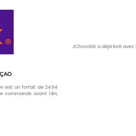
zChocolat a déjà livré ave
AÇAO
on est un forfait de 24.94
otre commande avant 14H,