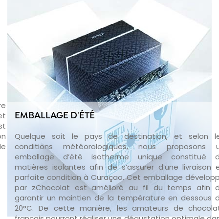
re
et
EMBALLAGE D'ÉTÉ
st
on
Quelque soit le pays de destination, et selon l
de
conditions météorologiques, nous proposons 
emballage d’été isotherme unique constitué 
matières isolantes afin de s’assurer d’une livraison 
parfaite condition à Curaçao. Cet emballage dévelop
par zChocolat est amélioré au fil du temps afin 
garantir un maintien de la température en dessous 
20°C. De cette manière, les amateurs de chocola
français pourront réaliser une dégustation optimale da