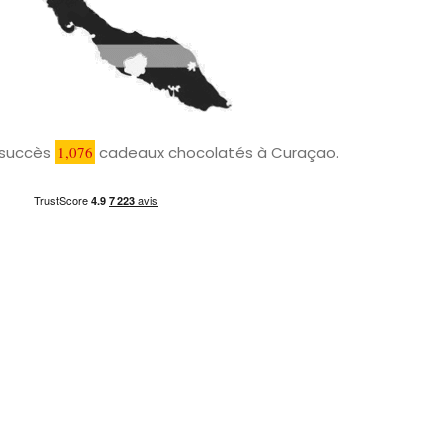
c succès
1,076
cadeaux chocolatés à Curaçao.