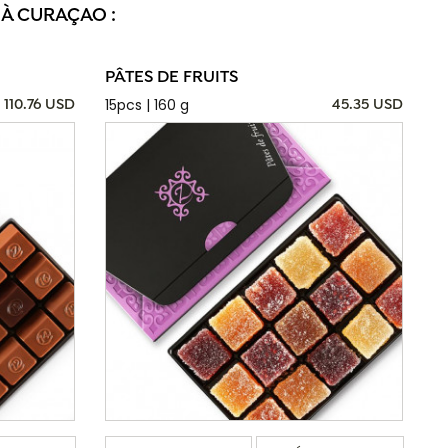
 À CURAÇAO :
PÂTES DE FRUITS
15pcs | 160 g
110.76 USD
45.35 USD