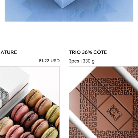
NATURE
TRIO 36% CÔTE
3pcs | 330 g
81.22 USD