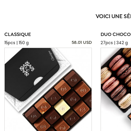
VOICI UNE S
CLASSIQUE
DUO CHOCOL
15pcs | 150 g
27pcs | 342 g
58.01 USD