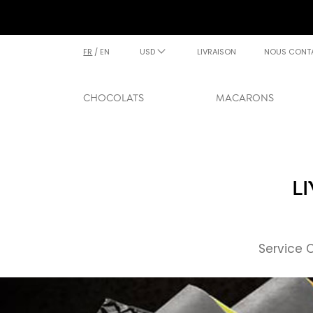
FR
/
EN
USD
LIVRAISON
NOUS CONT
CHOCOLATS
MACARONS
L
Service 