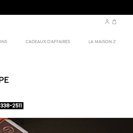
ONS
CADEAUX D'AFFAIRES
LA MAISON Z
PE
338-2511