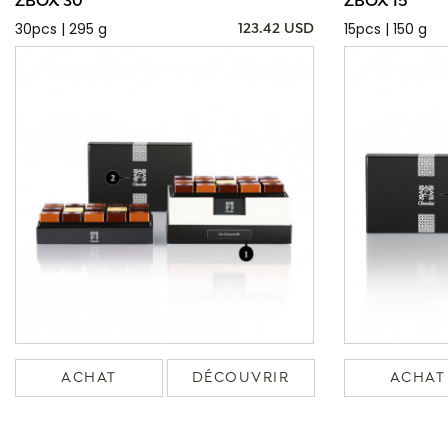
ZBOX 30
ZBOX 15
30pcs | 295 g
15pcs | 150 g
123.42 USD
ACHAT
DÉCOUVRIR
ACHAT