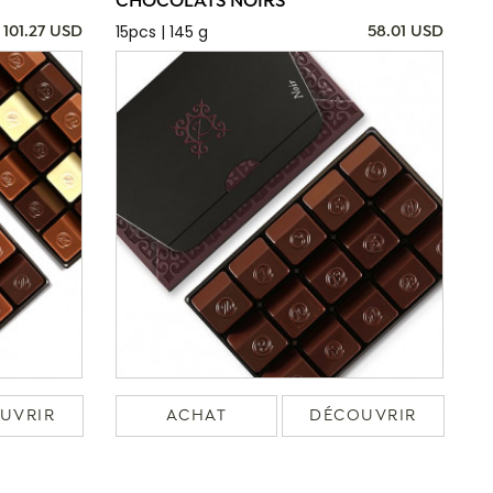
CHOCOLATS NOIRS
15pcs | 145 g
101.27 USD
58.01 USD
UVRIR
ACHAT
DÉCOUVRIR