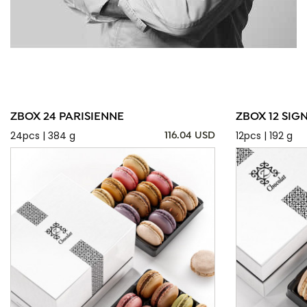
ZBOX 24 PARISIENNE
ZBOX 12 SIG
24pcs | 384 g
12pcs | 192 g
116.04 USD