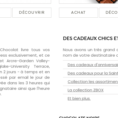
DÉCOUVRIR
ACHAT
DÉCO
DES CADEAUX CHICS E
zChocolat livre tous vos
Nous avons un très grand 
ress exclusivement, et ce
nom de votre destinataire d
et Arcre-Garden Valley-
Des cadeaux d'anniversai
ake-University Terrace,
en 2 jours - à temps et en
Des cadeaux pour la Sain
essé par email le jour de
Collection les assortimen
oyée dans les 3 heures qui
ignataire ainsi que l'heure
La collection ZBOX
.
Et bien plus.