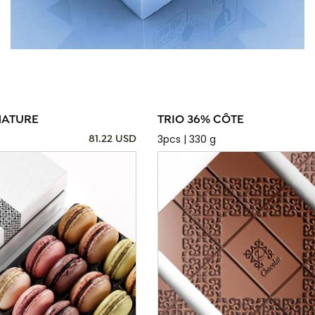
NATURE
TRIO 36% CÔTE
3pcs | 330 g
81.22 USD