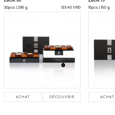
ZBOX 30
ZBOX 15
30pcs | 295 g
15pcs | 150 g
123.42 USD
ACHAT
DÉCOUVRIR
ACHAT