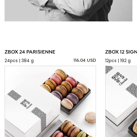
ZBOX 24 PARISIENNE
ZBOX 12 SIG
24pcs | 384 g
12pcs | 192 g
116.04 USD