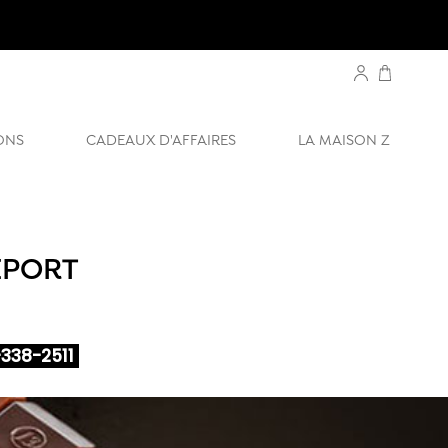
ONS
CADEAUX D'AFFAIRES
LA MAISON Z
EPORT
338-2511