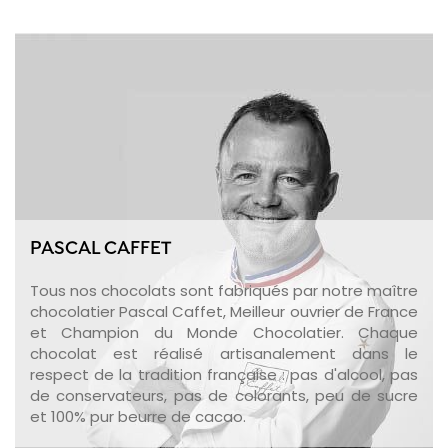
PASCAL CAFFET
Tous nos chocolats sont fabriqués par notre maître
chocolatier Pascal Caffet, Meilleur ouvrier de France
et Champion du Monde Chocolatier. Chaque
chocolat est réalisé artisanalement dans le
respect de la tradition française : pas d'alcool, pas
de conservateurs, pas de colorants, peu de sucre
et 100% pur beurre de cacao.