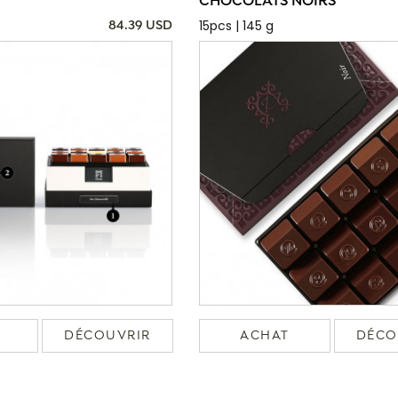
CHOCOLATS NOIRS
15pcs | 145 g
84.39 USD
DÉCOUVRIR
ACHAT
DÉCO