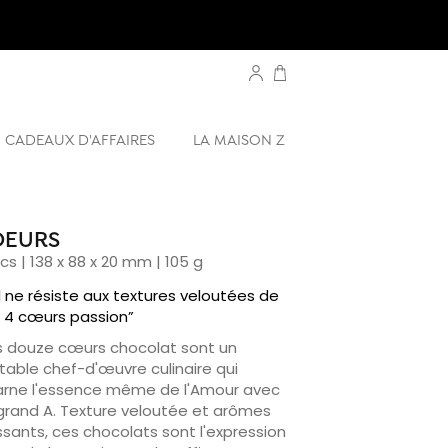
CADEAUX D'AFFAIRES
LA MAISON Z
OEURS
pcs | 138 x 88 x 20 mm | 105 g
l ne résiste aux textures veloutées de
 4 cœurs passion”
 douze cœurs chocolat sont un
itable chef-d'œuvre culinaire qui
arne l'essence même de l'Amour avec
grand A. Texture veloutée et arômes
ssants, ces chocolats sont l'expression