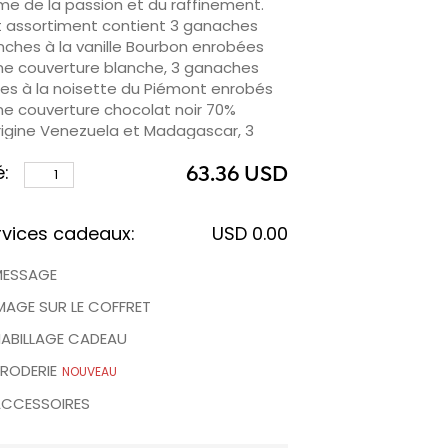
ime de la passion et du raffinement.
 assortiment contient 3 ganaches
nches à la vanille Bourbon enrobées
ne couverture blanche, 3 ganaches
res à la noisette du Piémont enrobés
ne couverture chocolat noir 70%
rigine Venezuela et Madagascar, 3
linés croquants aux noisettes du
é:
mont enrobés d’une couverture
63.36 USD
colat au lait 40% origine Côte d’Ivoire
3 pralinés gingembre enrobés d’une
rvices cadeaux:
USD 0.00
verture chocolat rouge passion.
MESSAGE
tile de résister, c'est le moment de se
sser emporter par une expérience
MAGE SUR LE COFFRET
sorielle inoubliable avec sensualité et
ABILLAGE CADEAU
finement.
RODERIE
NOUVEAU
hez que vous pouvez personnaliser
CCESSOIRES
 assortiment avec l'image de votre
ix (❶) en sélectionnant l'option "Mon
ge sur le coffret" ci-dessous.