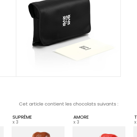
Cet article contient les chocolats suivants :
SUPRÊME
AMORE
x 3
x 3
x