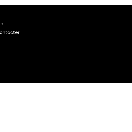
on
ontacter