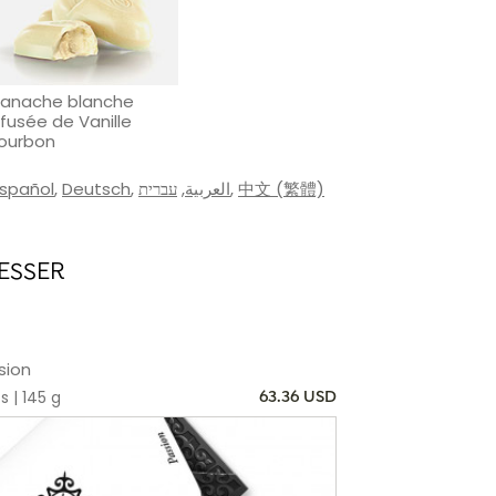
anache blanche
nfusée de Vanille
ourbon
Español
,
Deutsch
,
עברית
,
العربية
,
中文 (繁體)
ESSER
sion
s | 145 g
63.36 USD