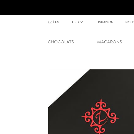
FR
/
EN
USD
LIVRAISON
NOU
CHOCOLATS
MACARONS