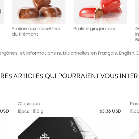
Praliné aux noisettes
Praliné gingembre
G
du Piémont
i
B
lergènes, et informations nutritionnelles en
Français
,
English
,
TRES ARTICLES QUI POURRAIENT VOUS INTER
Classique
Pas
15pcs | 150 g
15pc
 USD
63.36 USD