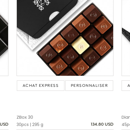
ACHAT EXPRESS
PERSONNALISER
ZBox 30
Dia
30pcs | 295 g
45p
 USD
134.80 USD