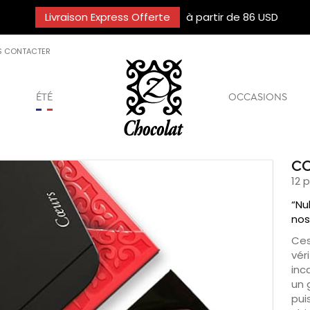
Livraison Express Offerte
à partir de 86 USD
S CONTACTER
ÉTÉ
OCCASIONS
C
12 
“Nu
nos
Ces
vér
inc
un 
pui