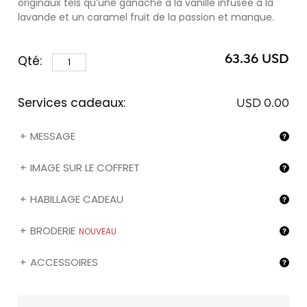
originaux tels qu’une ganache à la vanille infusée à la
lavande et un caramel fruit de la passion et mangue.
Cet assortiment contient 8 chocolats couverture noire
70% d'origine Venezuela et Madagascar, 6 chocolats
63.36 USD
Qté:
couverture lait 40% Côte d’Ivoire et un chocolat Z à la
couverture blanche. Sachez que vous pouvez
personnaliser cet assortiment avec l'image de votre
Services cadeaux:
choix (❶) en sélectionnant l'option "Mon image sur le
USD 0.00
coffret" ci-dessous.
MESSAGE
IMAGE SUR LE COFFRET
HABILLAGE CADEAU
BRODERIE
NOUVEAU
ACCESSOIRES