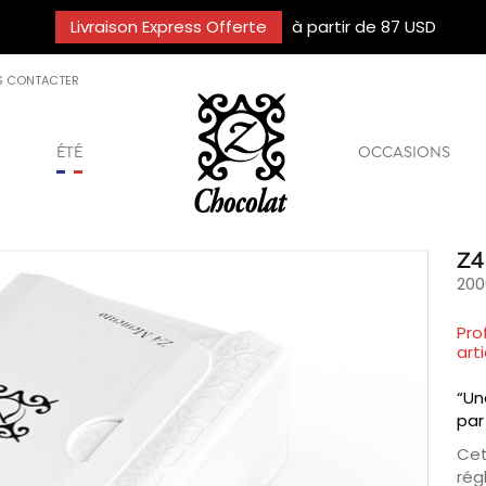
Livraison Express Offerte
à partir de 87 USD
S CONTACTER
ÉTÉ
OCCASIONS
Z4
200
Pro
arti
“Un
par
Cet
rég