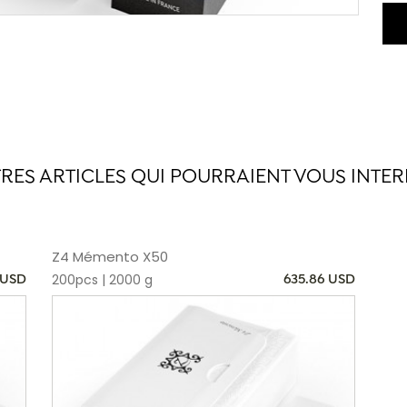
rév
cho
gan
Num
cho
et 
d'a
fin
un 
TRES ARTICLES QUI POURRAIENT VOUS INTER
Mad
cro
bla
C’e
Z4 Mémento X50
oub
200pcs | 2000 g
 USD
635.86 USD