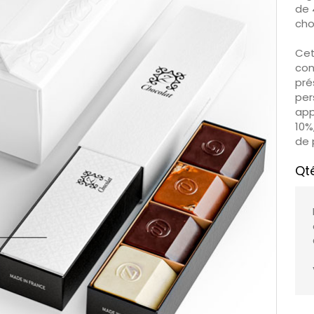
de 
cho
Cet
con
pré
per
app
10%
de 
Qt
C’e
red
dam
qua
par
par
Pié
cho
sau
cal