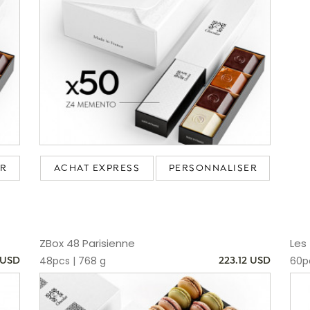
ER
ACHAT EXPRESS
PERSONNALISER
ZBox 48 Parisienne
Les 
48pcs | 768 g
60pc
 USD
223.12 USD