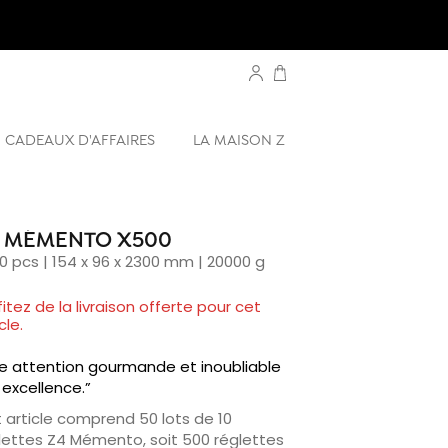
CADEAUX D'AFFAIRES
LA MAISON Z
 MÉMENTO X500
0 pcs | 154 x 96 x 2300 mm | 20000 g
fitez de la livraison offerte pour cet
cle.
e attention gourmande et inoubliable
 excellence.”
 article comprend 50 lots de 10
lettes Z4 Mémento, soit 500 réglettes