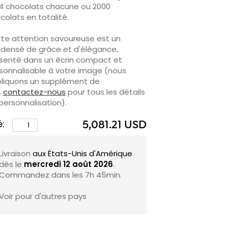
4 chocolats chacune ou 2000
colats en totalité.
te attention savoureuse est un
densé de grâce et d'élégance,
senté dans un écrin compact et
sonnalisable à votre image (nous
liquons un supplément de
,
contactez-nous
pour tous les détails
personnalisation).
é:
st un outil marketing promotionnel
5,081.21 USD
outable mais surtout délicieux à se
ner. Son assortiment recèle nos
Livraison
aux États-Unis d'Amérique
tre bestsellers, un quatuor
dès le
mercredi 12 août 2026
.
faitement équilibré en commençant
Commandez dans les
7h 45min
.
 notre Numéro 0 qui allie noisettes du
mont lentement torréfiées et
Voir pour d'autres pays
colat au lait 40% de Côte d'Ivoire
poudré d'éclats d'amandes
iforniennes, puis notre Numéro 5 qui