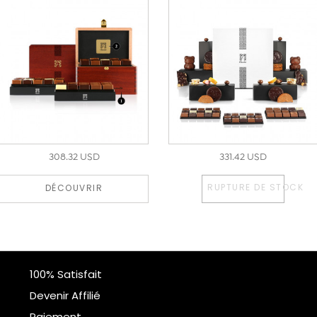
308.32 USD
331.42 USD
RUPTURE DE STOCK
DÉCOUVRIR
100% Satisfait
Devenir Affilié
Paiement