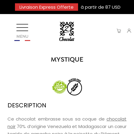
Livraison Express Offerte
à partir de 87 USD
MENU
MYSTIQUE
DESCRIPTION
Ce chocolat embrasse sous sa coque de
chocolat
noir
70% d’origine Venezuela et Madagascar un cœur
torride de ganache noire à la noisette du Piémont.