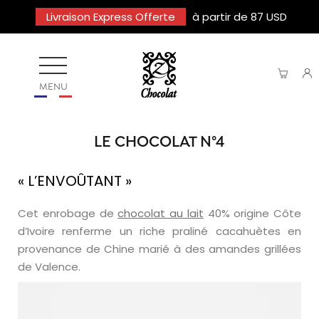
Livraison Express Offerte
à partir de 87 USD
MENU
LE CHOCOLAT N°4
« L’ENVOÛTANT »
Cet enrobage de
chocolat au lait
40% origine Côte
d’Ivoire renferme un riche praliné cacahuètes en
provenance de Chine marié à des amandes grillées
de Valence.