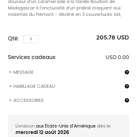
douceur d’un caramel salé à la Vanille Bourbon de
Madagascar à l’onctuosité d’un praliné craquant aux
noisettes du Piémont - décliné en 3 couvertures: lait,
noire et blanche et pour finir notre assortiment de
chocolats Pralinés
soigneusement élaborés par notre
maître chocolatier à partir d’une méthode ancestrale
205.78 USD
Qté:
de torréfaction lente des noisettes, amandes et autres
fruits secs.
Services cadeaux:
USD 0.00
MESSAGE
HABILLAGE CADEAU
ACCESSOIRES
Livraison
aux États-Unis d'Amérique
dès le
mercredi 12 août 2026
.