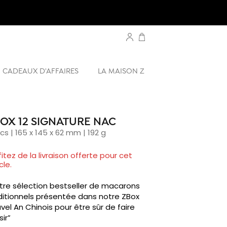
CADEAUX D'AFFAIRES
LA MAISON Z
OX 12 SIGNATURE NAC
pcs | 165 x 145 x 62 mm | 192 g
fitez de la livraison offerte pour cet
cle.
tre sélection bestseller de macarons
ditionnels présentée dans notre ZBox
vel An Chinois pour être sûr de faire
sir”