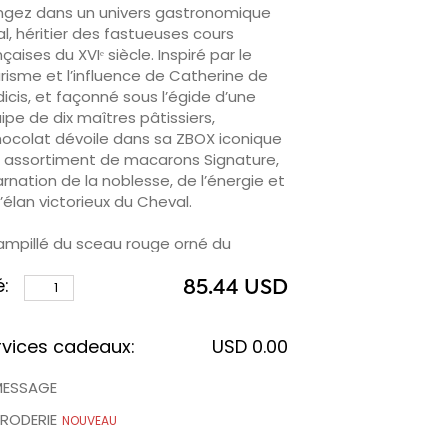
ngez dans un univers gastronomique
al, héritier des fastueuses cours
çaises du XVIᵉ siècle. Inspiré par le
risme et l’influence de Catherine de
icis, et façonné sous l’égide d’une
ipe de dix maîtres pâtissiers,
ocolat dévoile dans sa ZBOX iconique
 assortiment de macarons Signature,
arnation de la noblesse, de l’énergie et
l’élan victorieux du Cheval.
ampillé du sceau rouge orné du
bole du Cheval et accompagné de
é:
is pièces de monnaie chinoises à
85.44 USD
ffigie d’empereurs, ce coffret
xception est conçu pour attirer la
rvices cadeaux:
USD 0.00
ne fortune, célébrer le mouvement et
iter la prospérité. Il s’impose comme le
MESSAGE
eau porte-bonheur par excellence
r souhaiter vitalité, réussite et
RODERIE
NOUVEAU
heur à celles et ceux qui célèbrent le