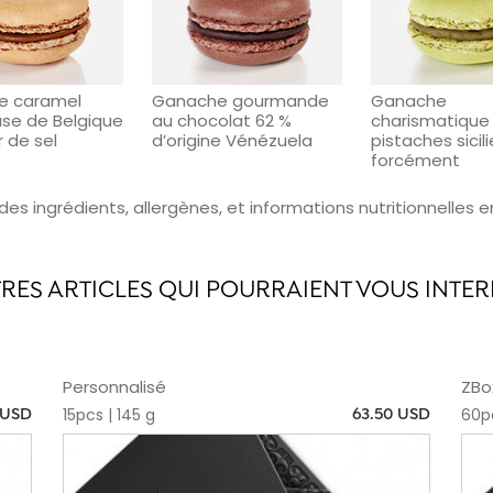
con
pré
gra
vol
e caramel
Ganache gourmande
Ganache
pré
se de Belgique
au chocolat 62 %
charismatique
l’a
r de sel
d’origine Vénézuela
pistaches sicil
forcément
Ent
art
 des ingrédients, allergènes, et informations nutritionnelles 
Sig
ceu
cha
TRES ARTICLES QUI POURRAIENT VOUS INTER
cet
une
raf
alt
boî
Personnalisé
ZBo
l’e
15pcs | 145 g
60pc
 USD
63.50 USD
vot
con
mac