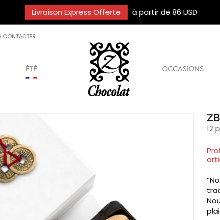
Livraison Express Offerte
à partir de 86 USD
S CONTACTER
ÉTÉ
OCCASIONS
ZB
12 
Pro
arti
“No
tra
Nou
plai