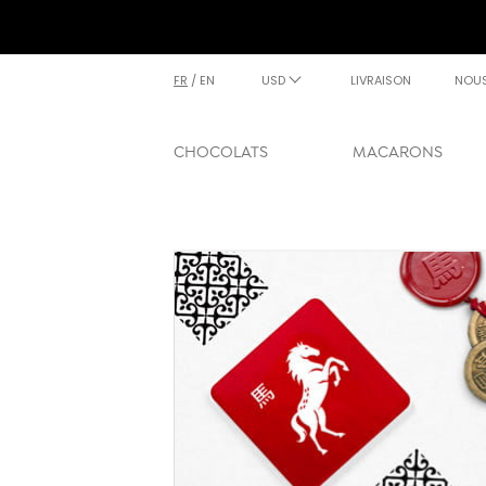
FR
/
EN
USD
LIVRAISON
NOU
CHOCOLATS
MACARONS