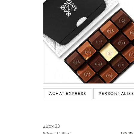
ACHAT EXPRESS
PERSONNALIS
ZBox 30
30pcs | 295 g
135.1