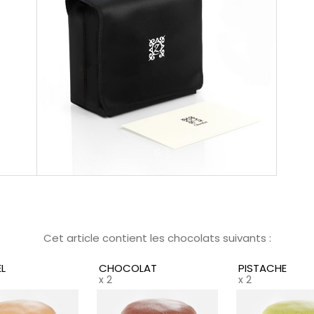
aut
col
aff
éve
Mét
son
d’i
con
ass
cal
tan
enr
cré
Cha
par
Cet article contient les chocolats suivants :
pas
L
CHOCOLAT
PISTACHE
Au 
x 2
x 2
une
beu