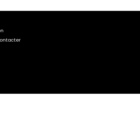
on
ontacter