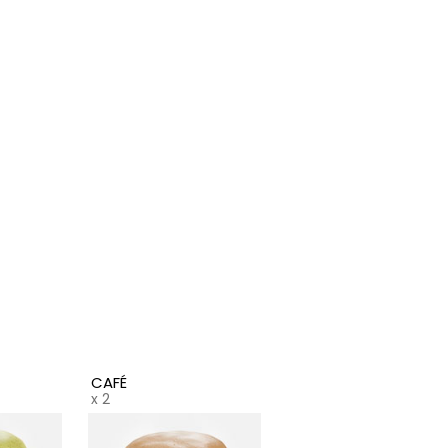
hentiquement français. Cette
lerette généreuse, volontairement
irmée, apporte une texture subtile qui
ille les sens et sublime la dégustation.
iculeusement équilibrées, les coques
t confectionnées à partir
ngrédients sélectionnés sur deux
tinents. La meringue italienne en
ure la structure, les amandes
iforniennes offrent finesse et douceur,
dis que les amandes de Valence
ichissent l’ensemble d’une texture plus
meuse et d’une saveur intense.
que coque est le fruit d’une alchimie
faite entre précision, savoir-faire et
sion.
CAFÉ
FRAMBOISE
cœur de chaque macaron se dévoile
x 2
x 2
 garniture d’exception : crèmes au
rre veloutées, ganaches profondes et