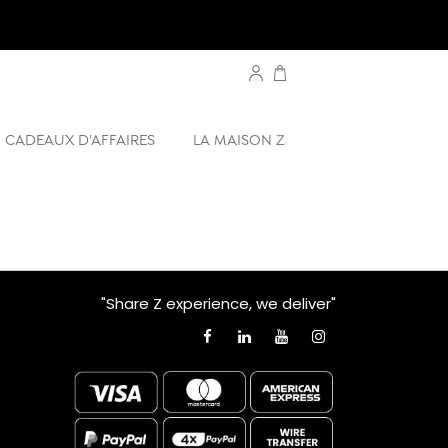
CADEAUX D'AFFAIRES
LA MAISON Z
"Share Z experience, we deliver"