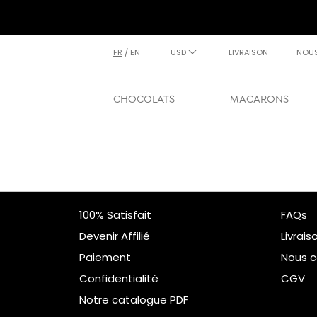
FR
/
EN
USD
LIVRAISON
NOU
CHOCOLATS
MACARONS
100% Satisfait
FAQs
Devenir Affilié
Livrais
Paiement
Nous c
Confidentialité
CGV
Notre catalogue PDF