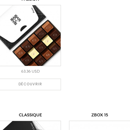
u-b-l-i-a-b-l-e. Si l’expérience des chocolats Z a déjà
captivé votre palais, préparez-vous à être
véritablement enchanté par le charme irrésistible des
macarons Z.
Tout savoir sur le macaron Français
63.36 USD
DÉCOUVRIR
CLASSIQUE
ZBOX 15