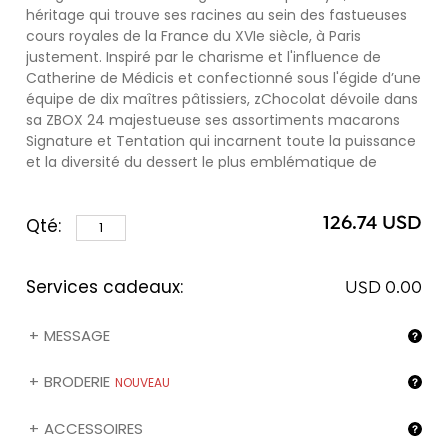
héritage qui trouve ses racines au sein des fastueuses
cours royales de la France du XVIe siècle, à Paris
justement. Inspiré par le charisme et l'influence de
Catherine de Médicis et confectionné sous l'égide d’une
équipe de dix maîtres pâtissiers, zChocolat dévoile dans
sa ZBOX 24 majestueuse ses assortiments macarons
Signature et Tentation qui incarnent toute la puissance
et la diversité du dessert le plus emblématique de
France.
126.74 USD
Qté:
L’assortiment
Signature
raffiné et consensuel propose
une sélection de six paires de saveurs iconiques
élaborées dans la plus pure tradition française : la
Services cadeaux:
douceur enveloppante de la vanille, l'onctuosité
USD 0.00
décadente du caramel, la gourmandise du chocolat, la
terre profonde de la pistache d’Iran, l'arôme séduisant
MESSAGE
du café et la tangente acidulée de la framboise. Les
macarons Z voyagent par paires pour vous offrir
BRODERIE
NOUVEAU
l'opportunité de déguster à nouveau chaque saveur.
ACCESSOIRES
Tandis que l'assortiment
Tentation
plus contemporain