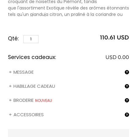
croquant de noisettes du Piémont, tandis
que l'assortiment Exotique révèle des arômes étonnants
tels qu'un gianduja citron, un praliné à la coriandre ou
encore une ganache à la violette...
110.61 USD
Qté:
Services cadeaux:
USD 0.00
MESSAGE
HABILLAGE CADEAU
BRODERIE
NOUVEAU
ACCESSOIRES