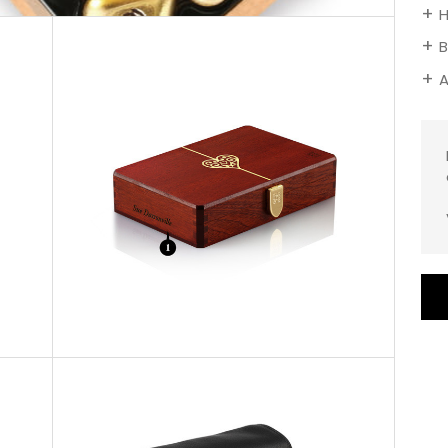
H
B
A