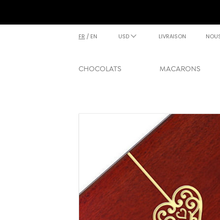
FR
/
EN
USD
LIVRAISON
NOU
CHOCOLATS
MACARONS