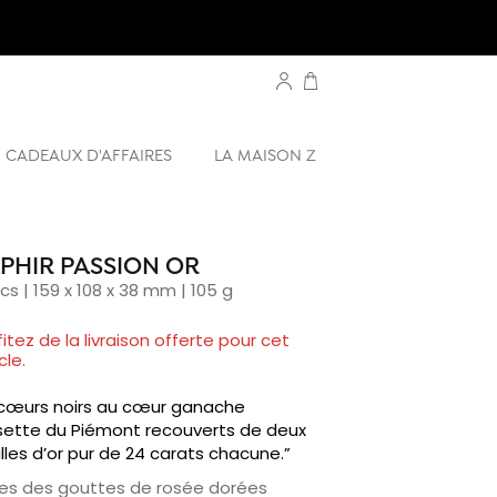
CADEAUX D'AFFAIRES
LA MAISON Z
PHIR PASSION OR
pcs | 159 x 108 x 38 mm | 105 g
fitez de la livraison offerte pour cet
cle.
 cœurs noirs au cœur ganache
sette du Piémont recouverts de deux
illes d’or pur de 24 carats chacune.”
les des gouttes de rosée dorées