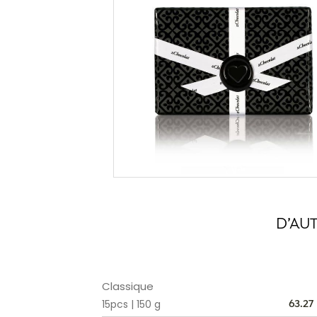
D’AU
Classique
15pcs | 150 g
63.27