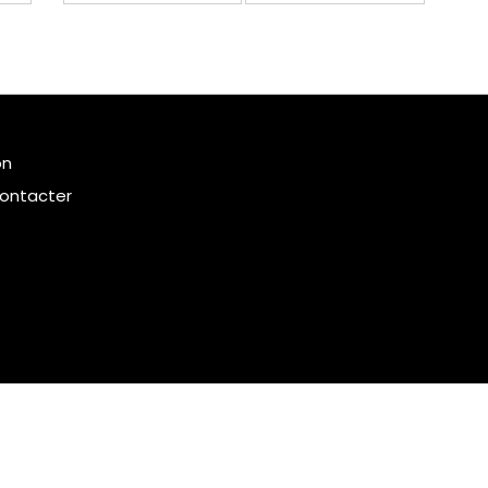
on
ontacter