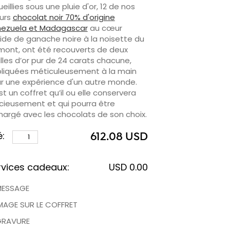
ueillies sous une pluie d'or, 12 de nos
urs
chocolat noir 70% d'origine
ezuela et Madagascar
au cœur
ride de ganache noire à la noisette du
mont, ont été recouverts de deux
illes d’or pur de 24 carats chacune,
liquées méticuleusement à la main
r une expérience d'un autre monde.
st un coffret qu’il ou elle conservera
cieusement et qui pourra être
hargé avec les chocolats de son choix.
é:
hez que vous pouvez graver le nom
612.08 USD
votre destinataire (❶) et/ou la photo
votre choix (❷) sur ce coffret en
rvices cadeaux:
USD 0.00
ectionnant l'option correspondante
s la section "Services cadeaux
MESSAGE
ionnels" ci-dessous.
MAGE SUR LE COFFRET
GRAVURE