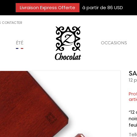
Livraison Express Offerte
à partir de 86 USD
S CONTACTER
ÉTÉ
OCCASIONS
SA
12 
Pro
arti
“12
noi
feu
Tel