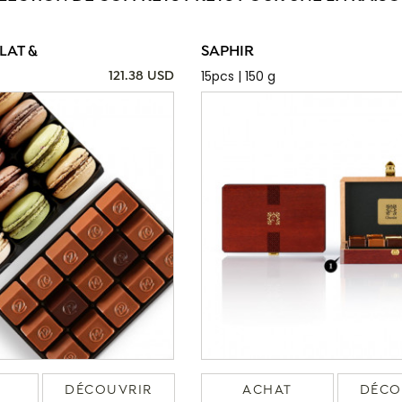
AT &
SAPHIR
15pcs | 150 g
121.38 USD
DÉCOUVRIR
ACHAT
DÉCO