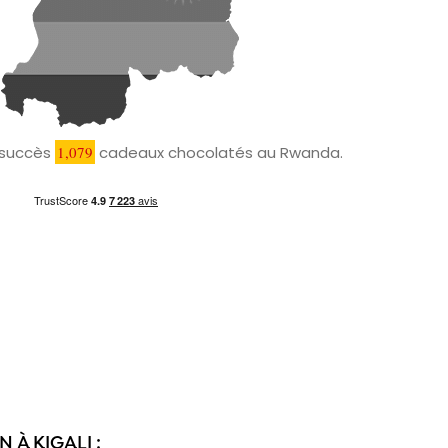
c succès
1,079
cadeaux chocolatés au Rwanda.
 À KIGALI :