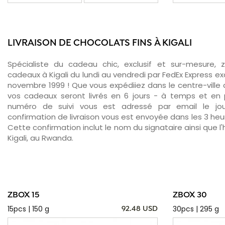
LIVRAISON DE CHOCOLATS FINS À KIGALI
Spécialiste du cadeau chic, exclusif et sur-mesure, 
cadeaux à Kigali du lundi au vendredi par FedEx Express e
novembre 1999 ! Que vous expédiiez dans le centre-ville d
vos cadeaux seront livrés en 6 jours - à temps et en p
numéro de suivi vous est adressé par email le jour
confirmation de livraison vous est envoyée dans les 3 heure
Cette confirmation inclut le nom du signataire ainsi que l'
Kigali, au Rwanda.
ZBOX 15
ZBOX 30
15pcs | 150 g
30pcs | 295 g
92.48 USD