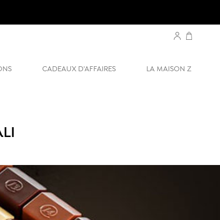
ONS
CADEAUX D'AFFAIRES
LA MAISON Z
LI