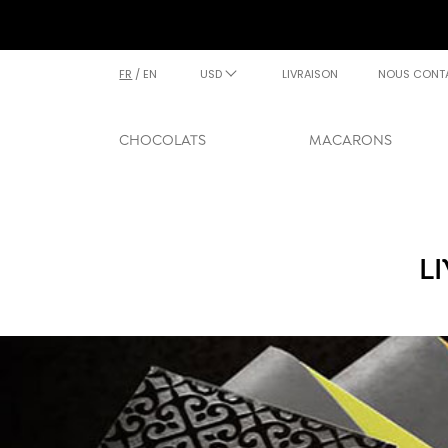
FR
/
EN
USD
LIVRAISON
NOUS CONT
CHOCOLATS
MACARONS
L