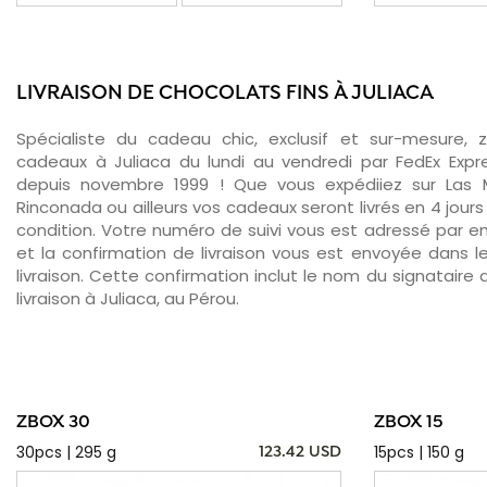
LIVRAISON DE CHOCOLATS FINS À JULIACA
Spécialiste du cadeau chic, exclusif et sur-mesure, 
cadeaux à Juliaca du lundi au vendredi par FedEx Expr
depuis novembre 1999 ! Que vous expédiiez sur Las M
Rinconada ou ailleurs vos cadeaux seront livrés en 4 jour
condition. Votre numéro de suivi vous est adressé par ema
et la confirmation de livraison vous est envoyée dans le
livraison. Cette confirmation inclut le nom du signataire a
livraison à Juliaca, au Pérou.
ZBOX 30
ZBOX 15
30pcs | 295 g
15pcs | 150 g
123.42 USD