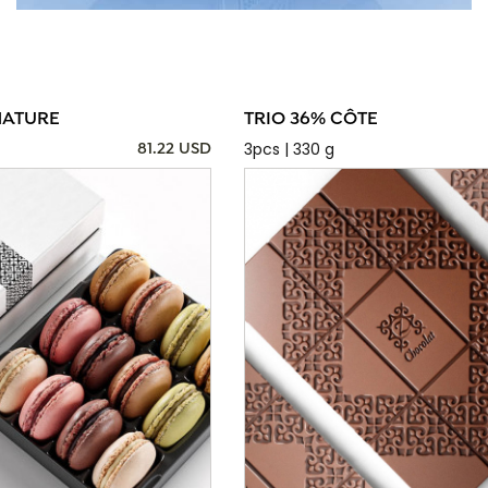
NATURE
TRIO 36% CÔTE
3pcs | 330 g
81.22 USD