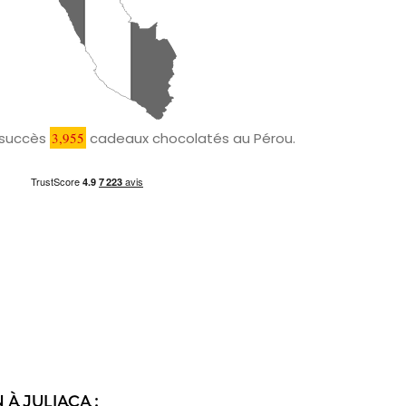
c succès
3,955
cadeaux chocolatés au Pérou.
À JULIACA :