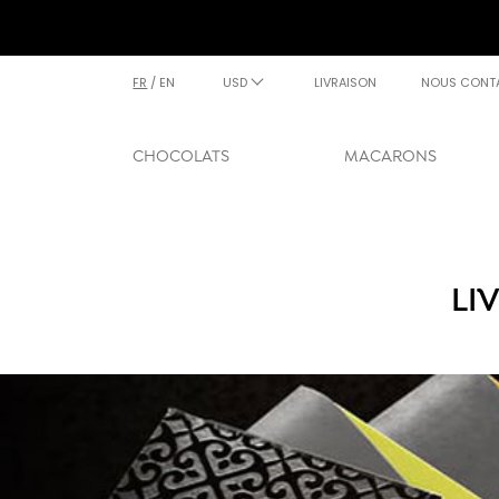
FR
/
EN
USD
LIVRAISON
NOUS CONT
CHOCOLATS
MACARONS
LI