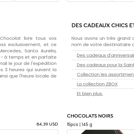
DES CADEAUX CHICS E
zChocolat livre tous vos
Nous avons un très grand 
ess exclusivement, et ce
nom de votre destinataire d
ercedes, Santa Aurelia,
Des cadeaux d'anniversai
s - à temps et en parfaite
il le jour de l'expédition
Des cadeaux pour la Sain
s 3 heures qui suivent la
Collection les assortimen
insi que l'heure locale de
La collection ZBOX
Et bien plus.
CHOCOLATS NOIRS
15pcs | 145 g
84.39 USD