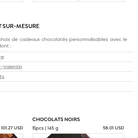
T SUR-MESURE
choix de cadeaux chocolatés personnalisables avec le
ont :
re
t-Valentin
ts
CHOCOLATS NOIRS
15pcs | 145 g
101.27 USD
58.01 USD