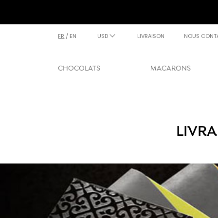
FR
/
EN
USD
LIVRAISON
NOUS CONT
CHOCOLATS
MACARONS
LIVR