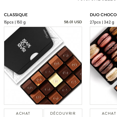
CLASSIQUE
DUO CHOCOL
15pcs | 150 g
27pcs | 342 g
58.01 USD
ACHAT
DÉCOUVRIR
ACHAT