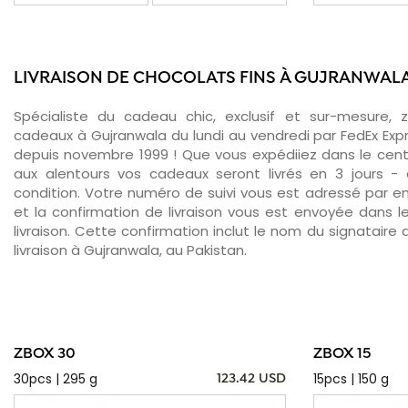
LIVRAISON DE CHOCOLATS FINS À GUJRANWAL
Spécialiste du cadeau chic, exclusif et sur-mesure, 
cadeaux à Gujranwala du lundi au vendredi par FedEx Exp
depuis novembre 1999 ! Que vous expédiiez dans le cent
aux alentours vos cadeaux seront livrés en 3 jours -
condition. Votre numéro de suivi vous est adressé par ema
et la confirmation de livraison vous est envoyée dans le
livraison. Cette confirmation inclut le nom du signataire a
livraison à Gujranwala, au Pakistan.
ZBOX 30
ZBOX 15
30pcs | 295 g
15pcs | 150 g
123.42 USD