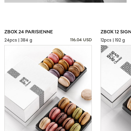
ZBOX 24 PARISIENNE
ZBOX 12 SIG
24pcs | 384 g
12pcs | 192 g
116.04 USD