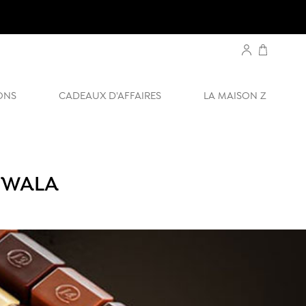
ONS
CADEAUX D'AFFAIRES
LA MAISON Z
NWALA