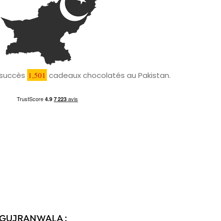
c succès
1,501
cadeaux chocolatés au Pakistan.
À GUJRANWALA :