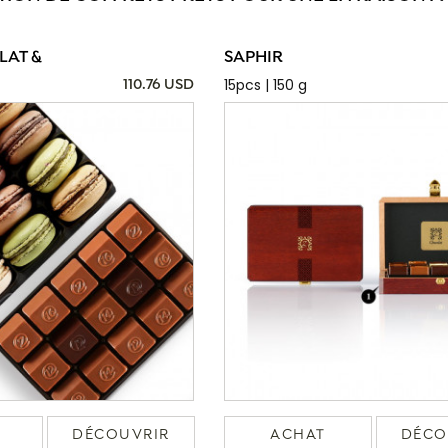
AT &
SAPHIR
15pcs | 150 g
110.76 USD
DÉCOUVRIR
ACHAT
DÉCO