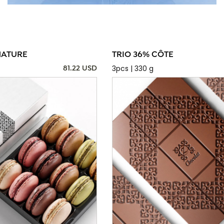
NATURE
TRIO 36% CÔTE
3pcs | 330 g
81.22 USD