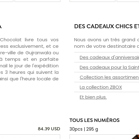
A
DES CADEAUX CHICS E
zChocolat livre tous vos
Nous avons un très grand 
ress exclusivement, et ce
nom de votre destinataire d
re-ville de Gujranwala ou
Des cadeaux d'anniversai
 à temps et en parfaite
il le jour de l'expédition
Des cadeaux pour la Sain
s 3 heures qui suivent la
Collection les assortimen
insi que l'heure locale de
La collection ZBOX
Et bien plus.
TOUS LES NUMÉROS
30pcs | 295 g
84.39 USD