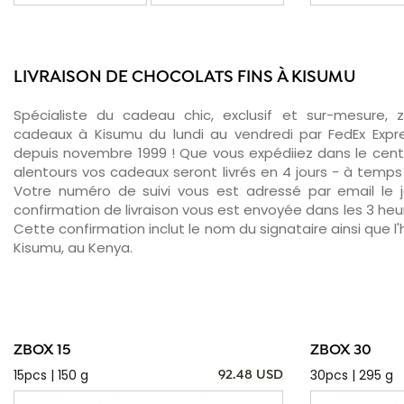
LIVRAISON DE CHOCOLATS FINS À KISUMU
Spécialiste du cadeau chic, exclusif et sur-mesure, 
cadeaux à Kisumu du lundi au vendredi par FedEx Expr
depuis novembre 1999 ! Que vous expédiiez dans le cent
alentours vos cadeaux seront livrés en 4 jours - à temps 
Votre numéro de suivi vous est adressé par email le jo
confirmation de livraison vous est envoyée dans les 3 heure
Cette confirmation inclut le nom du signataire ainsi que l'
Kisumu, au Kenya.
ZBOX 15
ZBOX 30
15pcs | 150 g
30pcs | 295 g
92.48 USD