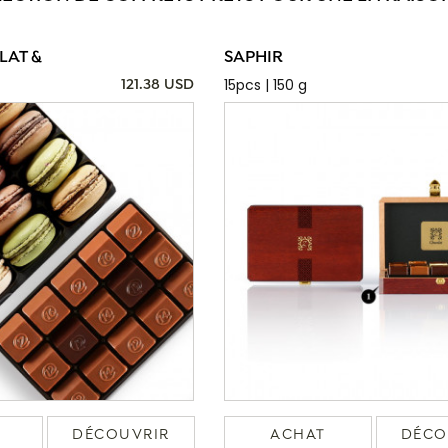
AT &
SAPHIR
15pcs | 150 g
121.38 USD
DÉCOUVRIR
ACHAT
DÉCO