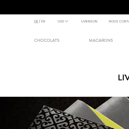
FR
/
EN
USD
LIVRAISON
NOUS CONT
CHOCOLATS
MACARONS
LI