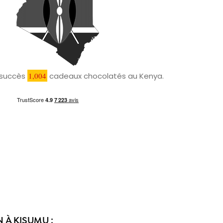
c succès
1,004
cadeaux chocolatés au Kenya.
 À KISUMU :