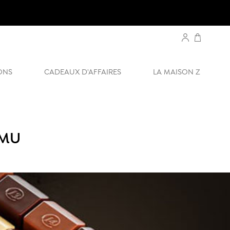
ONS
CADEAUX D'AFFAIRES
LA MAISON Z
UMU