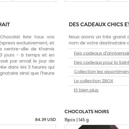
HAIT
DES CADEAUX CHICS E
zChocolat livre tous vos
Nous avons un très grand 
Express exclusivement, et
nom de votre destinataire d
 centre-ville de Khamis
Des cadeaux d'anniversai
 3 jours - à temps et en
essé par email le jour de
Des cadeaux pour la Sain
oyée dans les 3 heures qui
Collection les assortimen
ignataire ainsi que l'heure
La collection ZBOX
Et bien plus.
CHOCOLATS NOIRS
15pcs | 145 g
84.39 USD