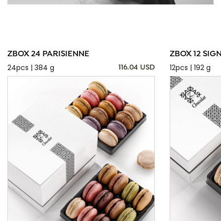
ZBOX 24 PARISIENNE
ZBOX 12 SIG
24pcs | 384 g
12pcs | 192 g
116.04 USD