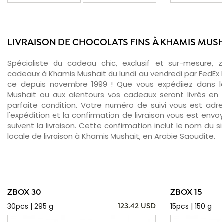
LIVRAISON DE CHOCOLATS FINS À KHAMIS MUS
Spécialiste du cadeau chic, exclusif et sur-mesure, 
cadeaux à Khamis Mushait du lundi au vendredi par FedEx 
ce depuis novembre 1999 ! Que vous expédiiez dans le
Mushait ou aux alentours vos cadeaux seront livrés en
parfaite condition. Votre numéro de suivi vous est adr
l'expédition et la confirmation de livraison vous est env
suivent la livraison. Cette confirmation inclut le nom du s
locale de livraison à Khamis Mushait, en Arabie Saoudite.
ZBOX 30
ZBOX 15
30pcs | 295 g
15pcs | 150 g
123.42 USD