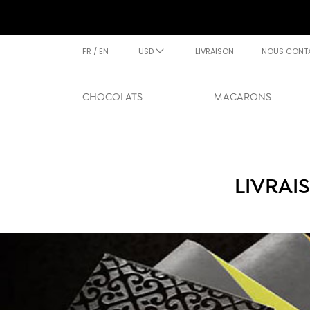
FR
/
EN
USD
LIVRAISON
NOUS CONT
CHOCOLATS
MACARONS
LIVRAI