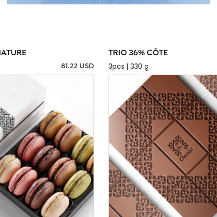
NATURE
TRIO 36% CÔTE
3pcs | 330 g
81.22 USD