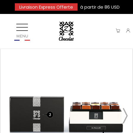
Livraison Express Offerte
à partir de 86 USD
MENU