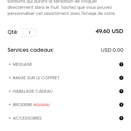
bonbons qui auront la sensation de croquer
directement dans le fruit. Sachez que vous pouvez
personnaliser cet assortiment avec l'image de votre
choix (❶) en sélectionnant l'option "Mon image sur le
coffret" ci-dessous.
49.60 USD
Qté:
Services cadeaux:
USD 0.00
MESSAGE
IMAGE SUR LE COFFRET
HABILLAGE CADEAU
BRODERIE
NOUVEAU
ACCESSOIRES