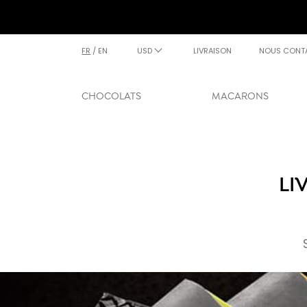
FR
/
EN
USD
LIVRAISON
NOUS CONT
CHOCOLATS
MACARONS
LI