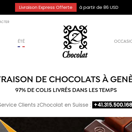
Livraison Express Offerte
à partir de 86 USD
ACTER
ÉTÉ
OCCASI
VRAISON DE CHOCOLATS À GEN
97% DE COLIS LIVRÉS DANS LES TEMPS
Service Clients zChocolat en Suisse :
+41.315.500.16