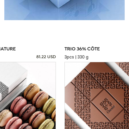
NATURE
TRIO 36% CÔTE
3pcs | 330 g
81.22 USD