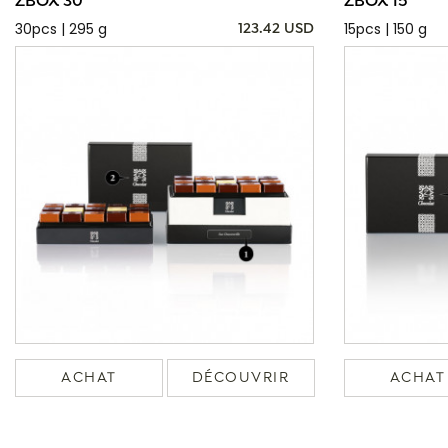
ZBOX 30
ZBOX 15
30pcs | 295 g
15pcs | 150 g
123.42 USD
ACHAT
DÉCOUVRIR
ACHAT