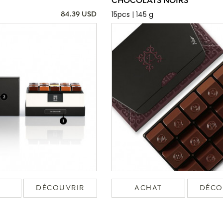
CHOCOLATS NOIRS
15pcs | 145 g
84.39 USD
DÉCOUVRIR
ACHAT
DÉCO