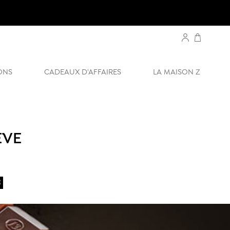
ONS
CADEAUX D'AFFAIRES
LA MAISON Z
ÈVE
8