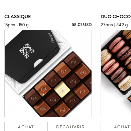
CLASSIQUE
DUO CHOCOL
15pcs | 150 g
27pcs | 342 g
58.01 USD
ACHAT
DÉCOUVRIR
ACHAT