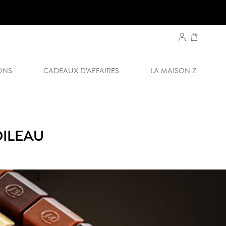
ONS
CADEAUX D'AFFAIRES
LA MAISON Z
OILEAU