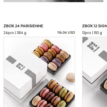
ZBOX 24 PARISIENNE
ZBOX 12 SIG
24pcs | 384 g
12pcs | 192 g
116.04 USD