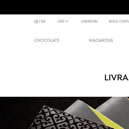
FR
/
EN
USD
LIVRAISON
NOUS CONT
CHOCOLATS
MACARONS
LIVRA