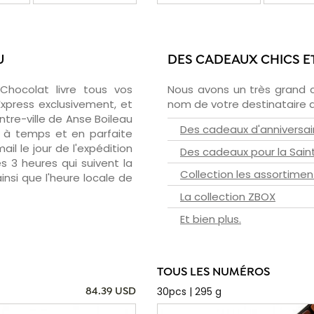
U
DES CADEAUX CHICS E
zChocolat livre tous vos
Nous avons un très grand 
Express exclusivement, et
nom de votre destinataire d
tre-ville de Anse Boileau
Des cadeaux d'anniversai
- à temps et en parfaite
il le jour de l'expédition
Des cadeaux pour la Sain
s 3 heures qui suivent la
Collection les assortimen
insi que l'heure locale de
La collection ZBOX
Et bien plus.
TOUS LES NUMÉROS
30pcs | 295 g
84.39 USD