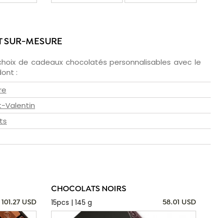
T SUR-MESURE
choix de cadeaux chocolatés personnalisables avec le
ont :
re
t-Valentin
ts
CHOCOLATS NOIRS
15pcs | 145 g
101.27 USD
58.01 USD