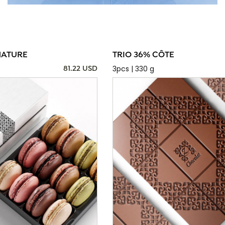
NATURE
TRIO 36% CÔTE
3pcs | 330 g
81.22 USD