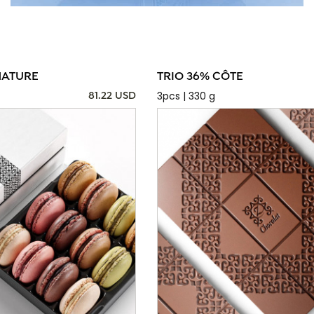
NATURE
TRIO 36% CÔTE
3pcs | 330 g
81.22 USD