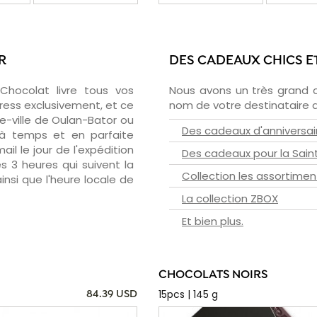
R
DES CADEAUX CHICS E
zChocolat livre tous vos
Nous avons un très grand 
ress exclusivement, et ce
nom de votre destinataire d
e-ville de Oulan-Bator ou
Des cadeaux d'anniversai
 à temps et en parfaite
il le jour de l'expédition
Des cadeaux pour la Sain
s 3 heures qui suivent la
Collection les assortimen
insi que l'heure locale de
La collection ZBOX
Et bien plus.
CHOCOLATS NOIRS
15pcs | 145 g
84.39 USD