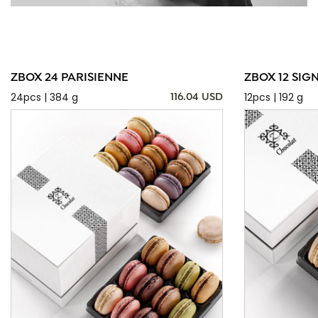
ZBOX 24 PARISIENNE
ZBOX 12 SIG
24pcs | 384 g
12pcs | 192 g
116.04 USD