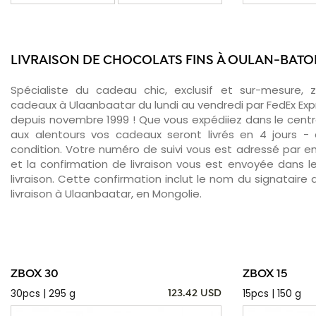
LIVRAISON DE CHOCOLATS FINS À OULAN-BATO
Spécialiste du cadeau chic, exclusif et sur-mesure, 
cadeaux à Ulaanbaatar du lundi au vendredi par FedEx Exp
depuis novembre 1999 ! Que vous expédiiez dans le centr
aux alentours vos cadeaux seront livrés en 4 jours -
condition. Votre numéro de suivi vous est adressé par ema
et la confirmation de livraison vous est envoyée dans le
livraison. Cette confirmation inclut le nom du signataire a
livraison à Ulaanbaatar, en Mongolie.
ZBOX 30
ZBOX 15
30pcs | 295 g
15pcs | 150 g
123.42 USD