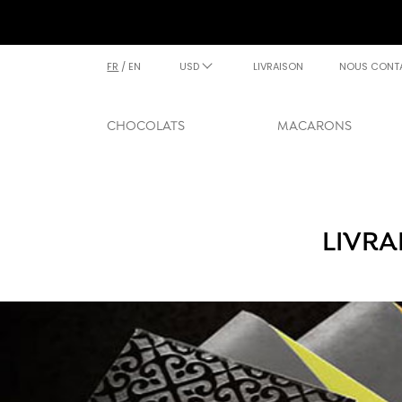
FR
/
EN
USD
LIVRAISON
NOUS CONT
CHOCOLATS
MACARONS
LIVRA