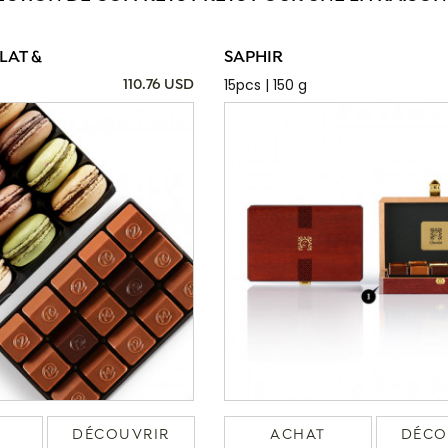
AT &
SAPHIR
15pcs | 150 g
110.76 USD
DÉCOUVRIR
ACHAT
DÉCO