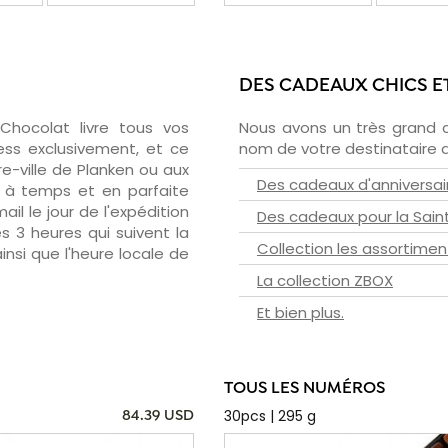
DES CADEAUX CHICS E
zChocolat livre tous vos
Nous avons un très grand 
ess exclusivement, et ce
nom de votre destinataire d
e-ville de Planken ou aux
Des cadeaux d'anniversai
- à temps et en parfaite
il le jour de l'expédition
Des cadeaux pour la Sain
s 3 heures qui suivent la
Collection les assortimen
insi que l'heure locale de
La collection ZBOX
Et bien plus.
TOUS LES NUMÉROS
30pcs | 295 g
84.39 USD