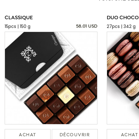
CLASSIQUE
DUO CHOCOL
15pcs | 150 g
27pcs | 342 g
58.01 USD
ACHAT
DÉCOUVRIR
ACHAT