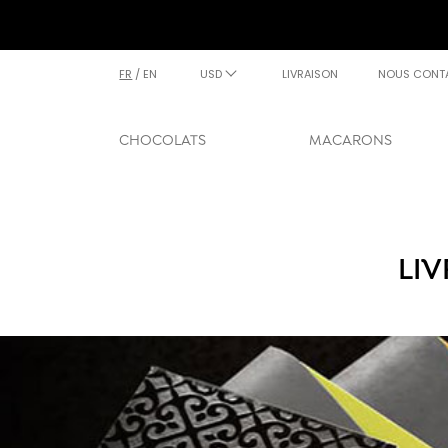
FR
/
EN
USD
LIVRAISON
NOUS CONT
CHOCOLATS
MACARONS
LI