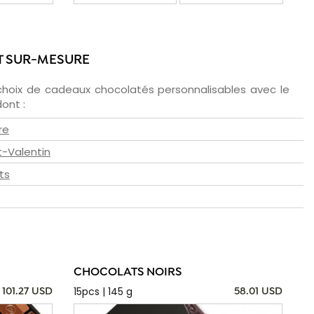
T SUR-MESURE
choix de cadeaux chocolatés personnalisables avec le
ont :
re
t-Valentin
ts
CHOCOLATS NOIRS
15pcs | 145 g
101.27 USD
58.01 USD