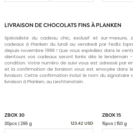
LIVRAISON DE CHOCOLATS FINS À PLANKEN
Spécialiste du cadeau chic, exclusif et sur-mesure, 
cadeaux à Planken du lundi au vendredi par FedEx Expr
depuis novembre 1999 ! Que vous expédiiez dans le centr
alentours vos cadeaux seront livrés dès le lendemain 
condition. Votre numéro de suivi vous est adressé par ema
et la confirmation de livraison vous est envoyée dans le
livraison. Cette confirmation inclut le nom du signataire a
livraison à Planken, au Liechtenstein.
ZBOX 30
ZBOX 15
30pcs | 295 g
15pcs | 150 g
123.42 USD