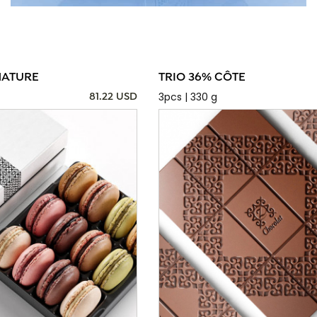
NATURE
TRIO 36% CÔTE
3pcs | 330 g
81.22 USD