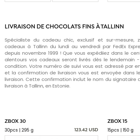
LIVRAISON DE CHOCOLATS FINS À TALLINN
Spécialiste du cadeau chic, exclusif et sur-mesure, 
cadeaux à Tallinn du lundi au vendredi par FedEx Expr
depuis novembre 1999 ! Que vous expédiiez dans le centr
alentours vos cadeaux seront livrés dès le lendemain 
condition. Votre numéro de suivi vous est adressé par ema
et la confirmation de livraison vous est envoyée dans le
livraison. Cette confirmation inclut le nom du signataire a
livraison à Tallinn, en Estonie.
ZBOX 30
ZBOX 15
30pcs | 295 g
15pcs | 150 g
123.42 USD