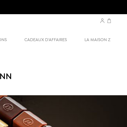
ONS
CADEAUX D'AFFAIRES
LA MAISON Z
INN