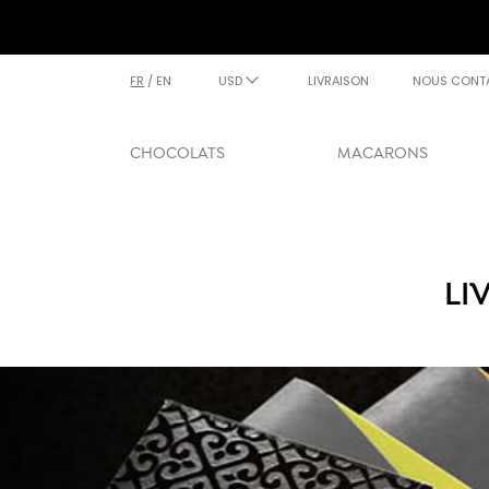
FR
/
EN
USD
LIVRAISON
NOUS CONT
CHOCOLATS
MACARONS
LI