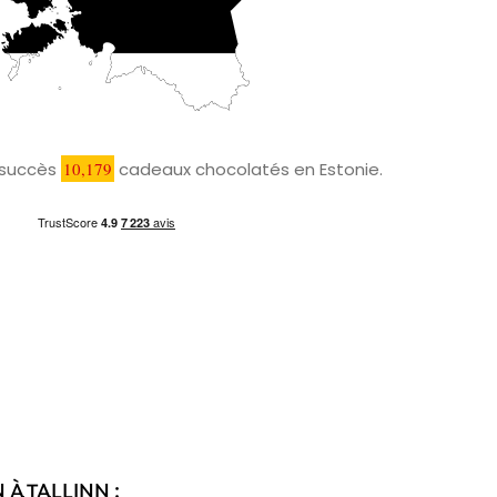
c succès
10,179
cadeaux chocolatés en Estonie.
À TALLINN :