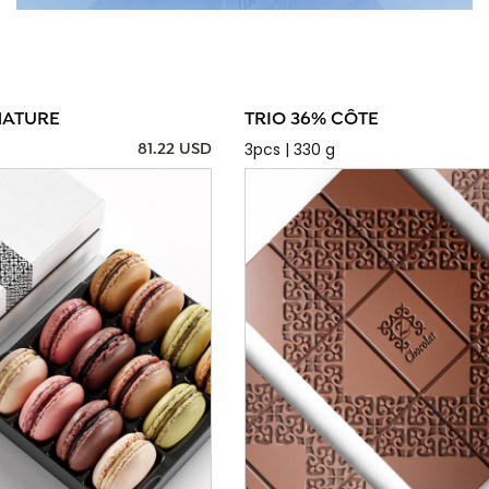
NATURE
TRIO 36% CÔTE
3pcs | 330 g
81.22 USD