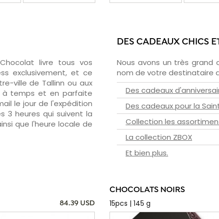
DES CADEAUX CHICS E
zChocolat livre tous vos
Nous avons un très grand 
ess exclusivement, et ce
nom de votre destinataire d
e-ville de Tallinn ou aux
Des cadeaux d'anniversai
- à temps et en parfaite
il le jour de l'expédition
Des cadeaux pour la Sain
s 3 heures qui suivent la
Collection les assortimen
insi que l'heure locale de
La collection ZBOX
Et bien plus.
CHOCOLATS NOIRS
15pcs | 145 g
84.39 USD