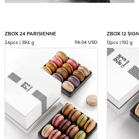
ZBOX 24 PARISIENNE
ZBOX 12 SIG
24pcs | 384 g
12pcs | 192 g
116.04 USD