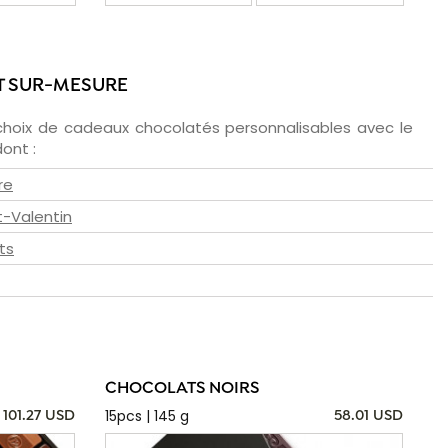
T SUR-MESURE
choix de cadeaux chocolatés personnalisables avec le
ont :
re
t-Valentin
ts
CHOCOLATS NOIRS
15pcs | 145 g
101.27 USD
58.01 USD