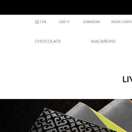
FR
/
EN
USD
LIVRAISON
NOUS CONT
CHOCOLATS
MACARONS
L