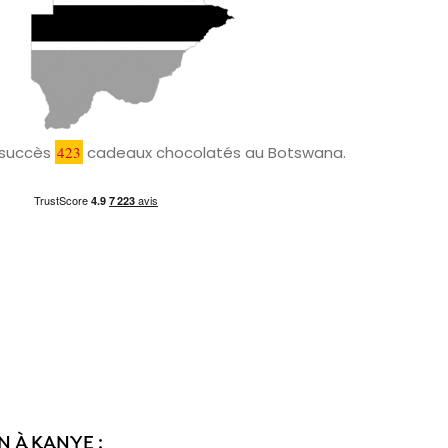
c succès
423
cadeaux chocolatés au Botswana.
N À KANYE :