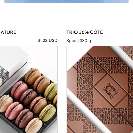
NATURE
TRIO 36% CÔTE
3pcs | 330 g
81.22 USD