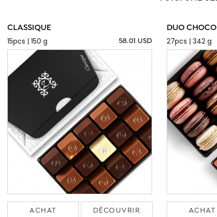
CLASSIQUE
DUO CHOCOL
15pcs | 150 g
27pcs | 342 g
58.01 USD
ACHAT
DÉCOUVRIR
ACHAT