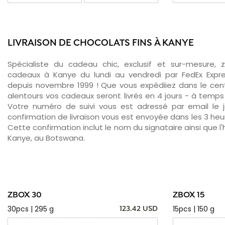
LIVRAISON DE CHOCOLATS FINS À KANYE
Spécialiste du cadeau chic, exclusif et sur-mesure, 
cadeaux à Kanye du lundi au vendredi par FedEx Expre
depuis novembre 1999 ! Que vous expédiiez dans le cent
alentours vos cadeaux seront livrés en 4 jours - à temps 
Votre numéro de suivi vous est adressé par email le jo
confirmation de livraison vous est envoyée dans les 3 heure
Cette confirmation inclut le nom du signataire ainsi que l'
Kanye, au Botswana.
ZBOX 30
ZBOX 15
30pcs | 295 g
15pcs | 150 g
123.42 USD