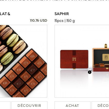
AT &
SAPHIR
15pcs | 150 g
110.76 USD
DÉCOUVRIR
ACHAT
DÉCO