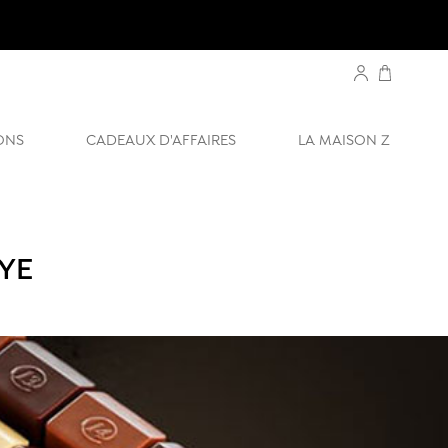
ONS
CADEAUX D'AFFAIRES
LA MAISON Z
YE