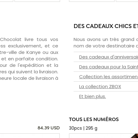
DES CADEAUX CHICS E
zChocolat livre tous vos
Nous avons un très grand 
ss exclusivement, et ce
nom de votre destinataire d
re-ville de Kanye ou aux
Des cadeaux d'anniversai
et en parfaite condition.
ur de l'expédition et la
Des cadeaux pour la Sain
s qui suivent la livraison.
Collection les assortimen
heure locale de livraison à
La collection ZBOX
Et bien plus.
TOUS LES NUMÉROS
30pcs | 295 g
84.39 USD