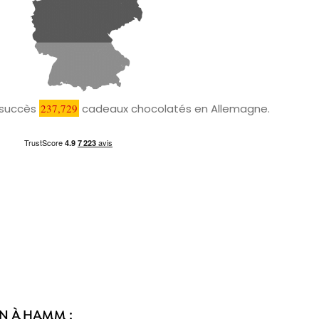
c succès
237,729
cadeaux chocolatés en Allemagne.
N À HAMM :