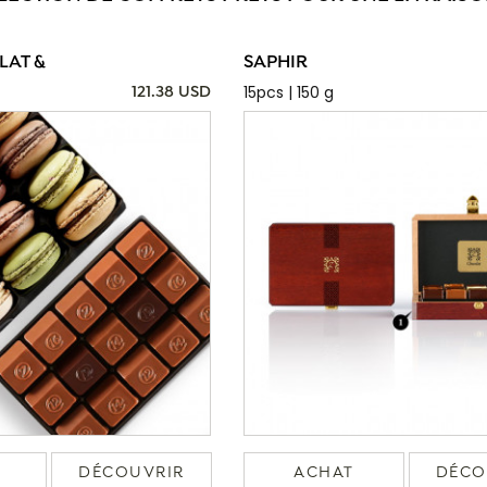
AT &
SAPHIR
15pcs | 150 g
121.38 USD
DÉCOUVRIR
ACHAT
DÉCO