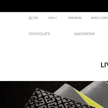
FR
/
EN
USD
LIVRAISON
NOUS CONT
CHOCOLATS
MACARONS
L