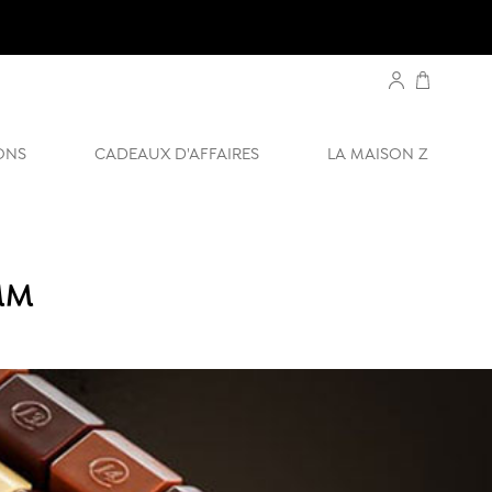
ONS
CADEAUX D'AFFAIRES
LA MAISON Z
MM